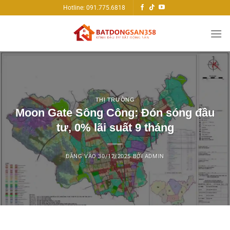
Bỏ
Hotline: 091.775.6818
qua
nội
dung
THỊ TRƯỜNG
Moon Gate Sông Công: Đón sóng đầu
tư, 0% lãi suất 9 tháng
ĐĂNG VÀO
30/12/2025
BỞI
ADMIN