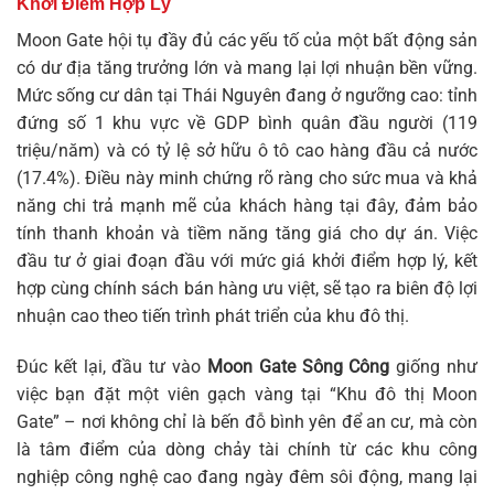
Khởi Điểm Hợp Lý
Moon Gate hội tụ đầy đủ các yếu tố của một bất động sản
có dư địa tăng trưởng lớn và mang lại lợi nhuận bền vững.
Mức sống cư dân tại Thái Nguyên đang ở ngưỡng cao: tỉnh
đứng số 1 khu vực về GDP bình quân đầu người (119
triệu/năm) và có tỷ lệ sở hữu ô tô cao hàng đầu cả nước
(17.4%). Điều này minh chứng rõ ràng cho sức mua và khả
năng chi trả mạnh mẽ của khách hàng tại đây, đảm bảo
tính thanh khoản và tiềm năng tăng giá cho dự án. Việc
đầu tư ở giai đoạn đầu với mức giá khởi điểm hợp lý, kết
hợp cùng chính sách bán hàng ưu việt, sẽ tạo ra biên độ lợi
nhuận cao theo tiến trình phát triển của khu đô thị.
Đúc kết lại, đầu tư vào
Moon Gate Sông Công
giống như
việc bạn đặt một viên gạch vàng tại “Khu đô thị Moon
Gate” – nơi không chỉ là bến đỗ bình yên để an cư, mà còn
là tâm điểm của dòng chảy tài chính từ các khu công
nghiệp công nghệ cao đang ngày đêm sôi động, mang lại