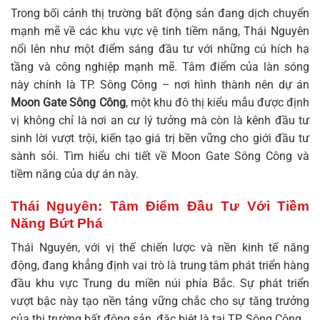
Trong bối cảnh thị trường bất động sản đang dịch chuyển
mạnh mẽ về các khu vực vệ tinh tiềm năng, Thái Nguyên
nổi lên như một điểm sáng đầu tư với những cú hích hạ
tầng và công nghiệp mạnh mẽ. Tâm điểm của làn sóng
này chính là TP. Sông Công – nơi hình thành nên dự án
Moon Gate Sông Công
, một khu đô thị kiểu mẫu được định
vị không chỉ là nơi an cư lý tưởng mà còn là kênh đầu tư
sinh lời vượt trội, kiến tạo giá trị bền vững cho giới đầu tư
sành sỏi. Tìm hiểu chi tiết về
Moon Gate Sông Công
và
tiềm năng của dự án này.
Thái Nguyên: Tâm Điểm Đầu Tư Với Tiềm
Năng Bứt Phá
Thái Nguyên, với vị thế chiến lược và nền kinh tế năng
động, đang khẳng định vai trò là trung tâm phát triển hàng
đầu khu vực Trung du miền núi phía Bắc. Sự phát triển
vượt bậc này tạo nền tảng vững chắc cho sự tăng trưởng
của thị trường bất động sản, đặc biệt là tại TP. Sông Công.