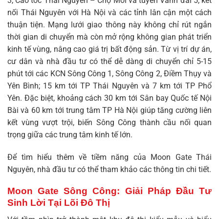
3, Cao tốc Thái Nguyên – Chợ Mới và tuyến Vành đai 5, kết
nối Thái Nguyên với Hà Nội và các tỉnh lân cận một cách
thuận tiện. Mạng lưới giao thông này không chỉ rút ngắn
thời gian di chuyển mà còn mở rộng không gian phát triển
kinh tế vùng, nâng cao giá trị bất động sản. Từ vị trí dự án,
cư dân và nhà đầu tư có thể dễ dàng di chuyển chỉ 5-15
phút tới các KCN Sông Công 1, Sông Công 2, Điềm Thụy và
Yên Bình; 15 km tới TP Thái Nguyên và 7 km tới TP Phổ
Yên. Đặc biệt, khoảng cách 30 km tới Sân bay Quốc tế Nội
Bài và 60 km tới trung tâm TP Hà Nội giúp tăng cường liên
kết vùng vượt trội, biến Sông Công thành cầu nối quan
trọng giữa các trung tâm kinh tế lớn.
Để tìm hiểu thêm về tiềm năng của
Moon Gate Thái
Nguyên
, nhà đầu tư có thể tham khảo các thông tin chi tiết.
Moon Gate Sông Công: Giải Pháp Đầu Tư
Sinh Lời Tại Lõi Đô Thị