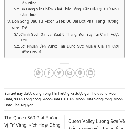
Bền Vững
Đa Dạng Sản Phẩm, Khai Thác Dòng Tiền Hiệu Quả Từ Nhu
Cầu Thực
Đón Sóng Đầu Tư Moon Gate: Ưu Đãi Đột Phá, Tăng Trưởng
Vượt Trội
Chính Sách 0% Lãi Suất 9 Tháng: Đòn Bẩy Tài Chính Vượt
Trội
Lợi Nhuận Bền Vững: Tận Dụng Sức Mua & Giá Trị Khởi
Điểm Hợp Lý
Bài viết này được đăng trong
Thị Trường
và được gắn thẻ
dau tu Moon
Gate
,
du an song cong
,
Moon Gate Cai Dan
,
Moon Gate Song Cong
,
Moon
Gate Thai Nguyen
.
The Queen 360 Giải Phóng:
Queen Valley Lương Sơn Về
Vị Trí Vàng, Kích Hoạt Dòng
chốn an yên giữa thung lũng