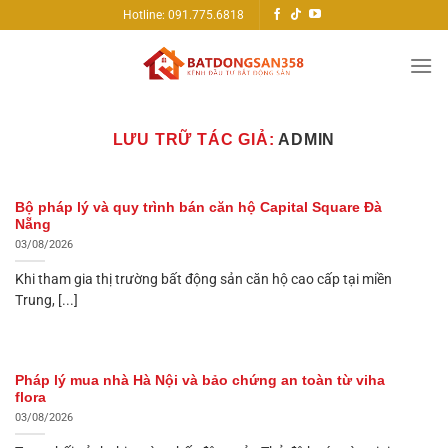
Bỏ
Hotline: 091.775.6818
qua
nội
dung
LƯU TRỮ TÁC GIẢ:
ADMIN
Bộ pháp lý và quy trình bán căn hộ Capital Square Đà
Nẵng
03/08/2026
Khi tham gia thị trường bất động sản căn hộ cao cấp tại miền
Trung, [...]
Pháp lý mua nhà Hà Nội và bảo chứng an toàn từ viha
flora
03/08/2026