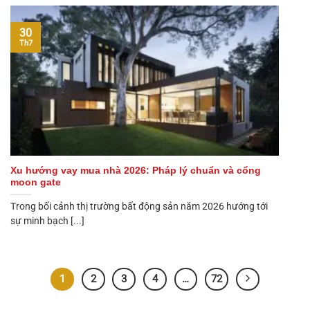
30
Th7
Xu hướng vay mua nhà 2026: Pháp lý chuẩn và cổng
moon gate
Trong bối cảnh thị trường bất động sản năm 2026 hướng tới
sự minh bạch [...]
1
2
3
4
…
72