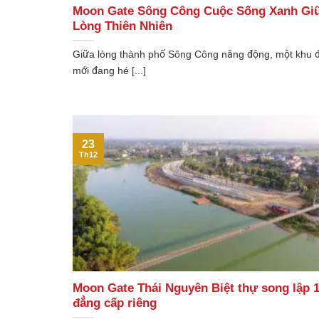
Moon Gate Sông Công Cuộc Sống Xanh Gi
Lòng Thiên Nhiên
Giữa lòng thành phố Sông Công năng động, một khu đ
mới đang hé [...]
23
Th12
Moon Gate Thái Nguyên Biệt thự song lập 
đẳng cấp riêng