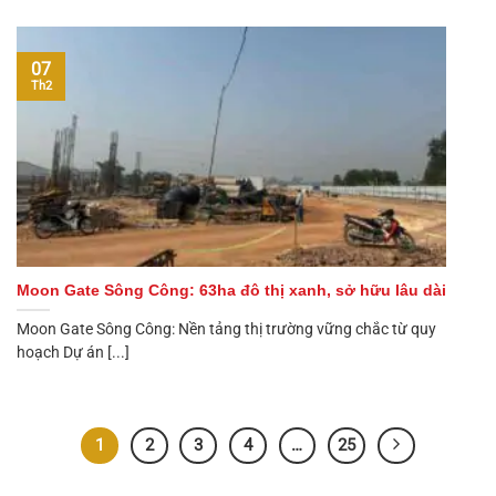
07
Th2
Moon Gate Sông Công: 63ha đô thị xanh, sở hữu lâu dài
Moon Gate Sông Công: Nền tảng thị trường vững chắc từ quy
hoạch Dự án [...]
1
2
3
4
…
25