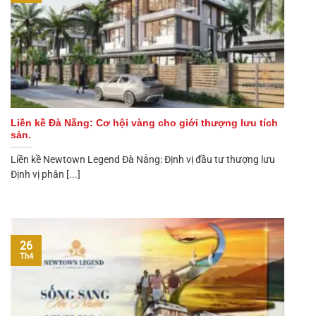
Liền kề Đà Nẵng: Cơ hội vàng cho giới thượng lưu tích
sản.
Liền kề Newtown Legend Đà Nẵng: Định vị đầu tư thượng lưu
Định vị phân [...]
26
Th4