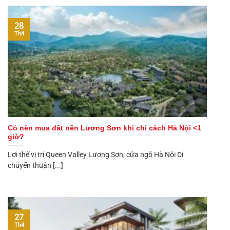
28
Th4
Có nên mua đất nền Lương Sơn khi chỉ cách Hà Nội <1
giờ?
Lợi thế vị trí Queen Valley Lương Sơn, cửa ngõ Hà Nội Di
chuyển thuận [...]
27
Th4