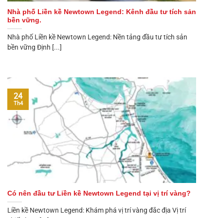
Nhà phố Liền kề Newtown Legend: Kênh đầu tư tích sản
bền vững.
Nhà phố Liền kề Newtown Legend: Nền tảng đầu tư tích sản
bền vững Định [...]
24
Th4
Có nên đầu tư Liền kề Newtown Legend tại vị trí vàng?
Liền kề Newtown Legend: Khám phá vị trí vàng đắc địa Vị trí