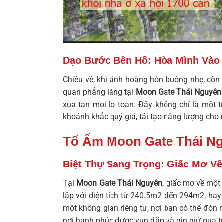
Dạo Bước Bên Hồ: Hòa Mình Vào 
Chiều về, khi ánh hoàng hôn buông nhẹ, còn
quan phẳng lặng tại
Moon Gate Thái Nguyên
xua tan mọi lo toan. Đây không chỉ là một 
khoảnh khắc quý giá, tái tạo năng lượng cho
Tổ Ấm Moon Gate Thái Ng
Biệt Thự Sang Trọng: Giấc Mơ V
Tại
Moon Gate Thái Nguyên
, giấc mơ về một
lập với diện tích từ 240.5m2 đến 294m2, hay 
một không gian riêng tư, nơi bạn có thể đón 
nơi hạnh phúc được vun đắp và gìn giữ qua t