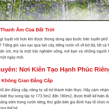
Thanh Âm Của Đất Trời
 gì tuyệt vời hơn khi được thong dong dạo bước trên tuyến phố
? Tiếng gió xào xạc qua tán cây, tiếng nước vỗ về bờ đá, tất c
tiện ích, mà là một trải nghiệm sống, nơi bạn và những ngườ
 một ngày mới.
uyên: Nơi Kiến Tạo Hạnh Phúc Riên
ề Không Gian Đẳng Cấp
 tổ ấm đẳng cấp, riêng tư sẽ trở thành hiện thực. Hãy cảm nhậ
biệt thự song lập từ 173.5m2 đến 180m2, được thiết kế hiện đại
nắng sớm trong vườn riêng, thư giãn bên gia đình hay tổ chức 
ừng thế hệ.