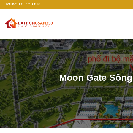
Bỏ
Hotline: 091.775.6818
qua
nội
dung
Moon Gate Sông