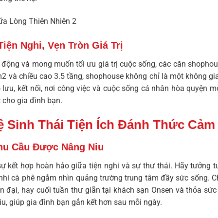
ện Nghi, Vẹn Tròn Giá Trị
động và mong muốn tối ưu giá trị cuộc sống, các căn shophou
2 và chiều cao 3.5 tầng, shophouse không chỉ là một không gi
lưu, kết nối, nơi công việc và cuộc sống cá nhân hòa quyện một
c cho gia đình bạn.
 Sinh Thái Tiện Ích Đánh Thức Cảm
Nhu Cầu Được Nâng Niu
sự kết hợp hoàn hảo giữa tiện nghi và sự thư thái. Hãy tưởng t
nhi cà phê ngắm nhìn quảng trường trung tâm đầy sức sống. Chi
hiện đại, hay cuối tuần thư giãn tại khách sạn Onsen và thỏa s
, giúp gia đình bạn gắn kết hơn sau mỗi ngày.