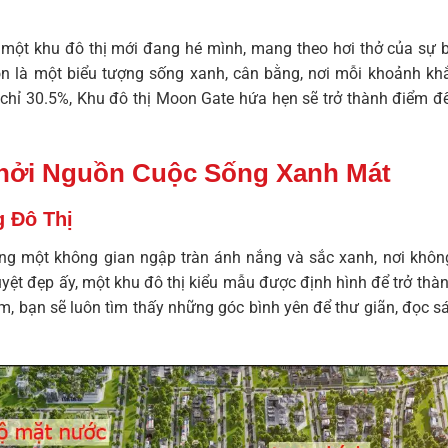
ột khu đô thị mới đang hé mình, mang theo hơi thở của sự bì
còn là một biểu tượng sống xanh, cân bằng, nơi mỗi khoảnh kh
 chỉ 30.5%,
Khu đô thị Moon Gate
hứa hẹn sẽ trở thành điểm đ
hởi Nguồn Cuộc Sống Xanh Mát
g Đô Thị
ng một không gian ngập tràn ánh nắng và sắc xanh, nơi không
tuyệt đẹp ấy, một khu đô thị kiểu mẫu được định hình để trở th
, bạn sẽ luôn tìm thấy những góc bình yên để thư giãn, đọc sá