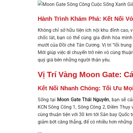
Hành Trình Khám Phá: Kết Nối Vớ
Không chỉ sở hữu tiện ích nội khu đỉnh cao, v
chốc lát, bạn có thể cùng gia đình hòa mì
mướt của Đồi chè Tân Cương. Vị trí “lõi tru
Mới giúp việc di chuyển trở nên vô cùng thuận
quý giá bên những người thân yêu.
Vị Trí Vàng Moon Gate: 
Kết Nối Nhanh Chóng: Tối Ưu Mọ
Sống tại
Moon Gate Thái Nguyên
, bạn sẽ c
KCN Sông Công 1, Sông Công 2, Điềm Thụy và
cùng thuận tiện với 30 km tới Sân bay Quốc t
giảm bớt căng thẳng, để có nhiều hơn những 