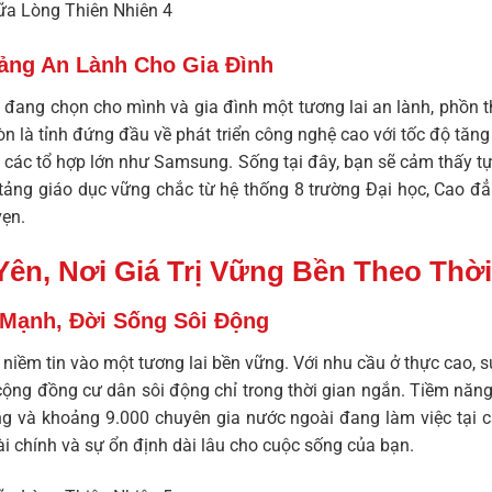
ảng An Lành Cho Gia Đình
 đang chọn cho mình và gia đình một tương lai an lành, phồn t
n là tỉnh đứng đầu về phát triển công nghệ cao với tốc độ tăn
i các tổ hợp lớn như Samsung. Sống tại đây, bạn sẽ cảm thấy tự
 tảng giáo dục vững chắc từ hệ thống 8 trường Đại học, Cao đẳ
vẹn.
ên, Nơi Giá Trị Vững Bền Theo Thời
Mạnh, Đời Sống Sôi Động
n niềm tin vào một tương lai bền vững. Với nhu cầu ở thực cao,
ng đồng cư dân sôi động chỉ trong thời gian ngắn. Tiềm năng k
ng và khoảng 9.000 chuyên gia nước ngoài đang làm việc tại 
ài chính và sự ổn định dài lâu cho cuộc sống của bạn.