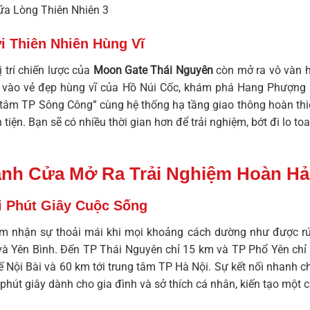
i Thiên Nhiên Hùng Vĩ
ị trí chiến lược của
Moon Gate Thái Nguyên
còn mở ra vô vàn h
nh vào vẻ đẹp hùng vĩ của Hồ Núi Cốc, khám phá Hang Phượng
ng tâm TP Sông Công” cùng hệ thống hạ tầng giao thông hoàn th
 tiện. Bạn sẽ có nhiều thời gian hơn để trải nghiệm, bớt đi lo 
Cánh Cửa Mở Ra Trải Nghiệm Hoàn H
i Phút Giây Cuộc Sống
ảm nhận sự thoải mái khi mọi khoảng cách dường như được rút
 Yên Bình. Đến TP Thái Nguyên chỉ 15 km và TP Phổ Yên chỉ 
ế Nội Bài và 60 km tới trung tâm TP Hà Nội. Sự kết nối nhanh ch
phút giây dành cho gia đình và sở thích cá nhân, kiến tạo một