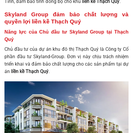
Tĩnh
, đảm bảo tính đồng bộ cho khu
liền kề Thạch Quý
.
Skyland Group đảm bảo chất lượng và
quyền lợi liền kề Thạch Quý
Năng lực của Chủ đầu tư Skyland Group tại Thạch
Quý
Chủ đầu tư của dự án khu đô thị Thạch Quý là Công ty Cổ
phần đầu tư Skyland-Group. Đơn vị này chịu trách nhiệm
triển khai và đảm bảo chất lượng cho các sản phẩm tại dự
án
liền kề Thạch Quý
.