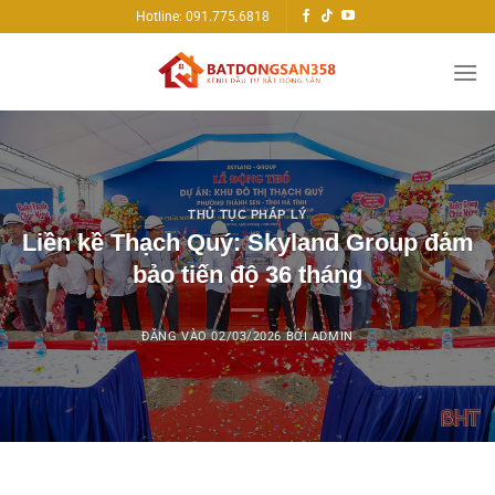
Bỏ
Hotline: 091.775.6818
qua
nội
dung
THỦ TỤC PHÁP LÝ
Liền kề Thạch Quý: Skyland Group đảm
bảo tiến độ 36 tháng
ĐĂNG VÀO
02/03/2026
BỞI
ADMIN