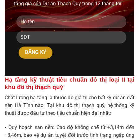
tăng giá của Dự án Thạch Quý trong 12 tháng tới!
Hạ tầng kỹ thuật tiêu chuẩn đô thị loại II tại
khu đô thị thạch quý
Chất lượng hạ tầng là thước đo giá trị cho bất kỳ dự án đất
nền Hà Tĩnh nào. Tại khu đô thị thạch quý, hệ thống kỹ
thuật được đầu tư theo tiêu chuẩn hiện đại nhất:
• Quy hoạch san nền: Cao độ khống chế từ +3,14m đến
+3,46m, bảo vệ dự án tuyệt đối trước tình trạng ngập úng