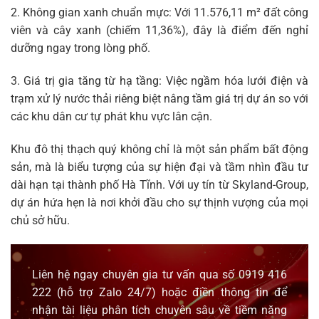
2. Không gian xanh chuẩn mực: Với 11.576,11 m² đất công
viên và cây xanh (chiếm 11,36%), đây là điểm đến nghỉ
dưỡng ngay trong lòng phố.
3. Giá trị gia tăng từ hạ tầng: Việc ngầm hóa lưới điện và
trạm xử lý nước thải riêng biệt nâng tầm giá trị dự án so với
các khu dân cư tự phát khu vực lân cận.
Khu đô thị thạch quý không chỉ là một sản phẩm bất động
sản, mà là biểu tượng của sự hiện đại và tầm nhìn đầu tư
dài hạn tại thành phố Hà Tĩnh. Với uy tín từ Skyland-Group,
dự án hứa hẹn là nơi khởi đầu cho sự thịnh vượng của mọi
chủ sở hữu.
Liên hệ ngay chuyên gia tư vấn qua số
0919 416
222
(hỗ trợ
Zalo
24/7) hoặc điền thông tin để
nhận tài liệu phân tích chuyên sâu về tiềm năng