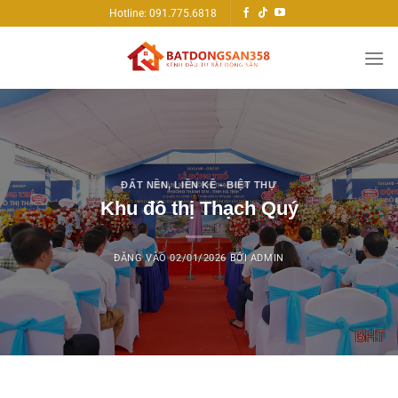
Bỏ
Hotline: 091.775.6818
qua
nội
dung
ĐẤT NỀN
,
LIỀN KỀ - BIỆT THỰ
Khu đô thị Thạch Quý
ĐĂNG VÀO
02/01/2026
BỞI
ADMIN