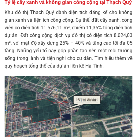
Tỷ lệ cây xanh và không gian công cộng tại Thạch Quý
Khu đô thị Thạch Quý dành diện tích đáng kể cho không
gian xanh và tiện ích công cộng. Cụ thể, đất cây xanh, công
viên có diện tích 11.576,11 m², chiếm 11,36% tổng diện tích
dự án. Đất công cộng dịch vụ đô thị có diện tích 8.024,03
m², với mật độ xây dựng 25% – 40% và tầng cao tối đa 05
tầng. Những yếu tố này góp phần tạo nên một môi trường
sống trong lành và tiện nghi cho cư dân. Tìm hiểu thêm về
quy hoạch tổng thể của
dự án liền kề Hà Tĩnh
.