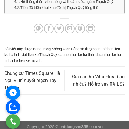
Hệ thống điện, viễn thông và thoát nước ngầm Thạch Quý
Tiến độ triển khai khu đô thị Thạch Quý tổng thể
Bài viết này được đăng trong
Không Gian Sống
và được gắn thẻ
ban lien
ke ha tinh
,
dat lien ke Thach Quy
,
dat nen lien ke ha tinh
,
du an lien ke ha
tinh
,
nha lien ke ha tinh
.
Chung cư Times Square Hà
Giá căn hộ Viha Flora bao
Nội: Vị trí huyết mạch Tây
nhiêu? Hỗ trợ vay 0% LS?
Thủ đô
Copyright 2025 ©
batdongsan358.com.vn