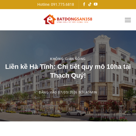
Bỏ
Hotline: 091.775.6818
qua
nội
dung
KHÔNG GIAN SỐNG
Liền kề Hà Tĩnh: Chi tiết quy mô 10ha tại
Thạch Quý!
ĐĂNG VÀO
07/03/2026
BỞI
ADMIN