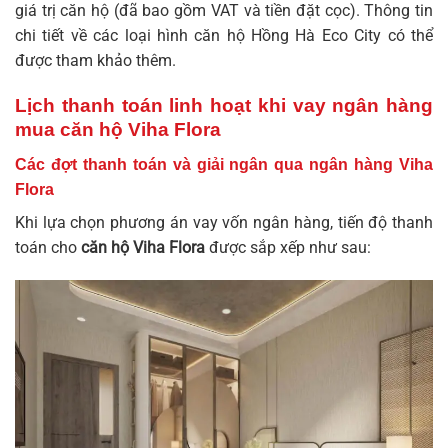
giá trị căn hộ (đã bao gồm VAT và tiền đặt cọc). Thông tin
chi tiết về các loại hình
căn hộ Hồng Hà Eco City
có thể
được tham khảo thêm.
Lịch thanh toán linh hoạt khi vay ngân hàng
mua căn hộ Viha Flora
Các đợt thanh toán và giải ngân qua ngân hàng Viha
Flora
Khi lựa chọn phương án vay vốn ngân hàng, tiến độ thanh
toán cho
căn hộ Viha Flora
được sắp xếp như sau: