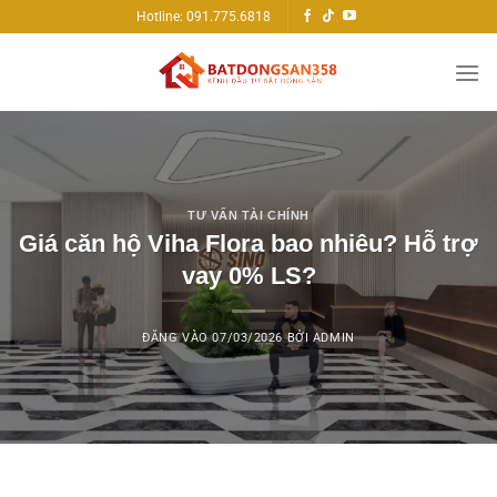
Bỏ
Hotline: 091.775.6818
qua
nội
dung
TƯ VẤN TÀI CHÍNH
Giá căn hộ Viha Flora bao nhiêu? Hỗ trợ
vay 0% LS?
ĐĂNG VÀO
07/03/2026
BỞI
ADMIN