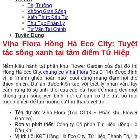
Thị Trường
Không Gian Sống
Kiến Thức Đầu Tư
Thủ Tục Pháp Lý
Tư Vấn Tài Chính
Tuyển Dụng
Viha Flora Hồng Hà Eco City: Tuyệt
tác sống xanh tại tâm điểm Tứ Hiệp
Nằm kiêu hãnh tại phân khu Flower Garden của đại đô thị
Hồng Hà Eco City,
chung cư Viha Flora
(tòa CT14) được định
vị là “mảnh ghép hoàn hảo” cuối cùng mang đậm hơi thở
thiên nhiên. Dự án được kiến tạo với triết lý nhân văn, lấy
cảm hứng từ sự tinh khôi của các loài hoa để mang đến một
không gian sống yên bình, nơi cư dân có thể trút bỏ mọi
muộn phiền để tận hưởng sự thư thái tuyệt đối.
Tên dự án:
Viha Flora (Tòa CT14 – Phân khu Flower
Garden).
Đơn vị phát triển:
Công ty Cổ phần Tứ Hiệp Hồng Hà
Dầu Khí.
Vị trí:
Lõi KĐT Hồng Hà Eco City, Tứ Hiệp, Thanh Trì, Hà