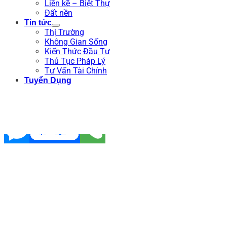
Liền kề – Biệt Thự
Đất nền
Tin tức
Thị Trường
Không Gian Sống
Kiến Thức Đầu Tư
Thủ Tục Pháp Lý
Tư Vấn Tài Chính
Tuyển Dụng