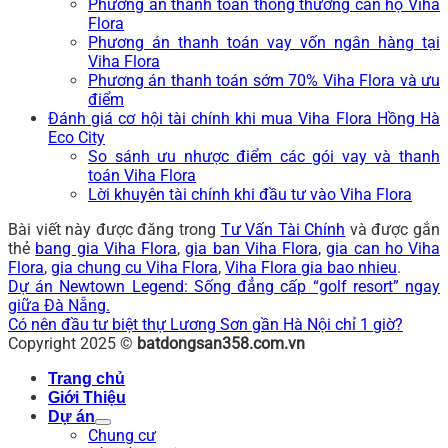
Phương án thanh toán thông thường căn hộ Viha
Flora
Phương án thanh toán vay vốn ngân hàng tại
Viha Flora
Phương án thanh toán sớm 70% Viha Flora và ưu
điểm
Đánh giá cơ hội tài chính khi mua Viha Flora Hồng Hà
Eco City
So sánh ưu nhược điểm các gói vay và thanh
toán Viha Flora
Lời khuyên tài chính khi đầu tư vào Viha Flora
Bài viết này được đăng trong
Tư Vấn Tài Chính
và được gắn
thẻ
bang gia Viha Flora
,
gia ban Viha Flora
,
gia can ho Viha
Flora
,
gia chung cu Viha Flora
,
Viha Flora gia bao nhieu
.
Dự án Newtown Legend: Sống đẳng cấp “golf resort” ngay
giữa Đà Nẵng.
Có nên đầu tư biệt thự Lương Sơn gần Hà Nội chỉ 1 giờ?
Copyright 2025 ©
batdongsan358.com.vn
Trang chủ
Giới Thiệu
Dự án
Chung cư