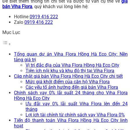
Để biết thêm thông tin chi tiết và được tư vấn cụ thể về
giá
bán Viha Flora
, quý khách vui lòng liên hệ:
Hotline
0919 416 222
Zalo
0919 416 222
Mục Lục
Tổng quan dự án Viha Flora Hồng Hà Eco City: Nền
tảng giá trị
Vị trí đắc địa của Viha Flora Hồng Hà Eco City
Tiện ích nội khu và khu đô thị tại Viha Flora
Cập nhật giá bán Viha Flora Hồng Hà Eco City chi tiết
Mức giá khởi điểm của căn hộ Viha Flora
Các yếu tố ảnh hưởng đến giá bán Viha Flora
Chính sách vay 0% lãi suất 24 tháng cho Viha Flora
Hồng Hà Eco City
Ưu đãi vay 0% lãi suất Viha Flora lên đến 24
tháng
Lợi ích tài chính từ chính sách vay Viha Flora 0%
Tiến độ thanh toán Viha Flora Hồng Hà Eco City linh
hoạt