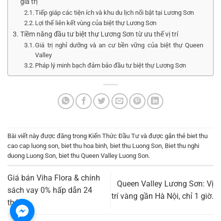
giá trị
Tiếp giáp các tiện ích và khu du lịch nổi bật tại Lương Sơn
Lợi thế liên kết vùng của biệt thự Lương Sơn
Tiềm năng đầu tư biệt thự Lương Sơn từ ưu thế vị trí
Giá trị nghỉ dưỡng và an cư bền vững của biệt thự Queen
Valley
Pháp lý minh bạch đảm bảo đầu tư biệt thự Lương Sơn
Bài viết này được đăng trong
Kiến Thức Đầu Tư
và được gắn thẻ
biet thu
cao cap luong son
,
biet thu hoa binh
,
biet thu Luong Son
,
Biet thu nghi
duong Luong Son
,
biet thu Queen Valley Luong Son
.
Giá bán Viha Flora & chính
Queen Valley Lương Sơn: Vị
sách vay 0% hấp dẫn 24
trí vàng gần Hà Nội, chỉ 1 giờ.
tháng.