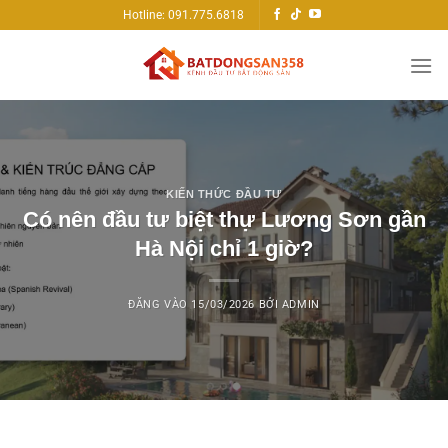
Bỏ
Hotline: 091.775.6818
qua
nội
dung
KIẾN THỨC ĐẦU TƯ
Có nên đầu tư biệt thự Lương Sơn gần
Hà Nội chỉ 1 giờ?
ĐĂNG VÀO
15/03/2026
BỞI
ADMIN