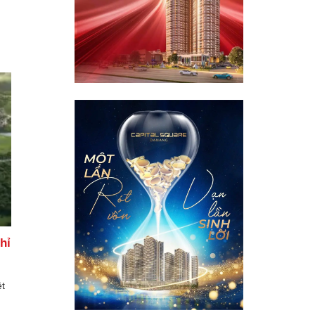
hỉ
ệt