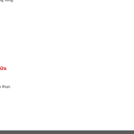
iữa
h thực