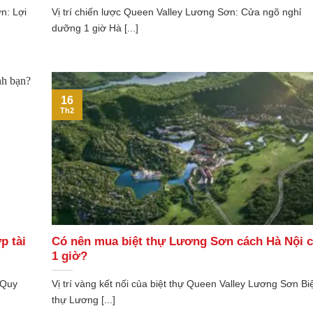
n: Lợi
Vị trí chiến lược Queen Valley Lương Sơn: Cửa ngõ nghỉ
dưỡng 1 giờ Hà [...]
16
Th2
p tài
Có nên mua biệt thự Lương Sơn cách Hà Nội c
1 giờ?
 Quy
Vị trí vàng kết nối của biệt thự Queen Valley Lương Sơn Bi
thự Lương [...]