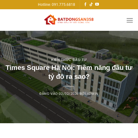
Bỏ
Hotline: 091.775.6818
qua
nội
dung
KIẾN THỨC ĐẦU TƯ
Times Square Hà Nội: Tiềm năng đầu tư
tỷ đô ra sao?
ĐĂNG VÀO
02/02/2026
BỞI
ADMIN