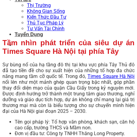
Thị Trường
Không Gian Sống
Kiến Thức Đầu Tư
Thủ Tục Pháp Lý
Tư Vấn Tài Chính
Tuyển Dụng
Tầm nhìn phát triển của siêu dự án
Times Square Hà Nội tại phía Tây
Sự bùng nổ của hạ tầng đô thị tại khu vực phía Tây Thủ đô
đã tạo tiền đề cho sự xuất hiện của những tổ hợp đa chức
năng mang tầm cỡ quốc tế. Trong đó,
Times Square Hà Nội
nổi lên như một mảnh ghép quan trọng bậc nhất, góp phần
thay đổi diện mạo của quận Cầu Giấy trong kỷ nguyên mới.
Được định hướng trở thành một trung tâm giao thương, nghỉ
dưỡng và giáo dục tích hợp, dự án không chỉ mang lại giá trị
thương mại mà còn là biểu tượng cho sự chuyển mình hiện
đại của Hà Nội giai đoạn 2025 – 2030.
Tên gọi pháp lý: Tổ hợp văn phòng, khách sạn, căn hộ
cao cấp, trường THCS và Mầm non.
Đơn vị đầu tư: Công ty TNHH Thăng Long Property.