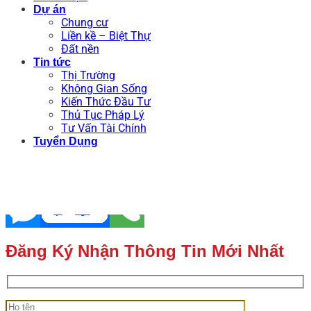
Dự án
Chung cư
Liền kề – Biệt Thự
Đất nền
Tin tức
Thị Trường
Không Gian Sống
Kiến Thức Đầu Tư
Thủ Tục Pháp Lý
Tư Vấn Tài Chính
Tuyển Dụng
Đăng Ký Nhận Thông Tin Mới Nhất