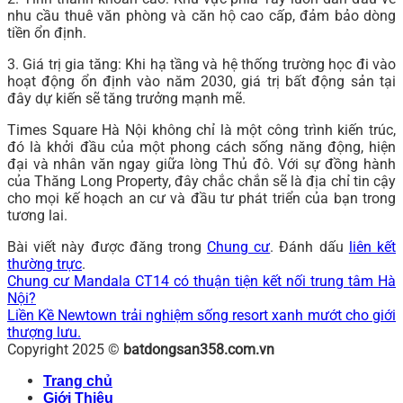
nhu cầu thuê văn phòng và căn hộ cao cấp, đảm bảo dòng
tiền ổn định.
3. Giá trị gia tăng: Khi hạ tầng và hệ thống trường học đi vào
hoạt động ổn định vào năm 2030, giá trị bất động sản tại
đây dự kiến sẽ tăng trưởng mạnh mẽ.
Times Square Hà Nội không chỉ là một công trình kiến trúc,
đó là khởi đầu của một phong cách sống năng động, hiện
đại và nhân văn ngay giữa lòng Thủ đô. Với sự đồng hành
của Thăng Long Property, đây chắc chắn sẽ là địa chỉ tin cậy
cho mọi kế hoạch an cư và đầu tư phát triển của bạn trong
tương lai.
Bài viết này được đăng trong
Chung cư
. Đánh dấu
liên kết
thường trực
.
Chung cư Mandala CT14 có thuận tiện kết nối trung tâm Hà
Nội?
Liền Kề Newtown trải nghiệm sống resort xanh mướt cho giới
thượng lưu.
Copyright 2025 ©
batdongsan358.com.vn
Trang chủ
Giới Thiệu