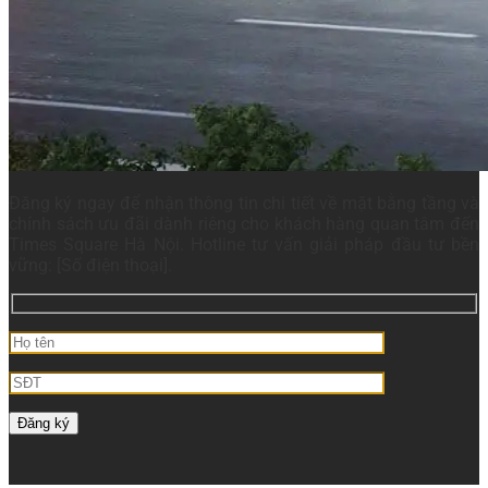
Đăng ký ngay để nhận thông tin chi tiết về mặt bằng tầng và
chính sách ưu đãi dành riêng cho khách hàng quan tâm đến
Times Square Hà Nội. Hotline tư vấn giải pháp đầu tư bền
vững: [Số điện thoại].