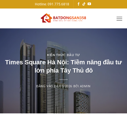
Bỏ
Hotline: 091.775.6818
qua
nội
dung
KIẾN THỨC ĐẦU TƯ
Times Square Hà Nội: Tiềm năng đầu tư
lớn phía Tây Thủ đô
ĐĂNG VÀO
04/03/2026
BỞI
ADMIN