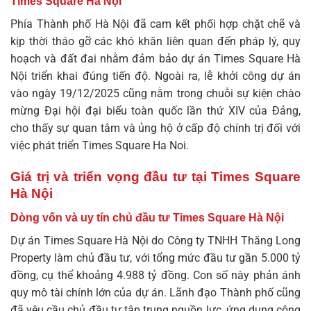
Times Square Hà Nội
Phía Thành phố Hà Nội đã cam kết phối hợp chặt chẽ và
kịp thời tháo gỡ các khó khăn liên quan đến pháp lý, quy
hoạch và đất đai nhằm đảm bảo dự án Times Square Hà
Nội triển khai đúng tiến độ. Ngoài ra, lễ khởi công dự án
vào ngày 19/12/2025 cũng nằm trong chuỗi sự kiện chào
mừng Đại hội đại biểu toàn quốc lần thứ XIV của Đảng,
cho thấy sự quan tâm và ủng hộ ở cấp độ chính trị đối với
việc phát triển Times Square Ha Noi.
Giá trị và triển vọng đầu tư tại Times Square
Hà Nội
Dòng vốn và uy tín chủ đầu tư Times Square Hà Nội
Dự án Times Square Hà Nội do Công ty TNHH Thăng Long
Property làm chủ đầu tư, với tổng mức đầu tư gần 5.000 tỷ
đồng, cụ thể khoảng 4.988 tỷ đồng. Con số này phản ánh
quy mô tài chính lớn của dự án. Lãnh đạo Thành phố cũng
đã yêu cầu chủ đầu tư tập trung nguồn lực, ứng dụng công