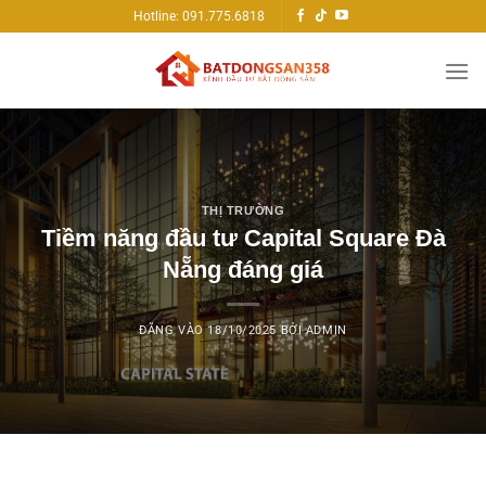
Bỏ
Hotline: 091.775.6818
qua
nội
dung
THỊ TRƯỜNG
Tiềm năng đầu tư Capital Square Đà
Nẵng đáng giá
ĐĂNG VÀO
18/10/2025
BỞI
ADMIN