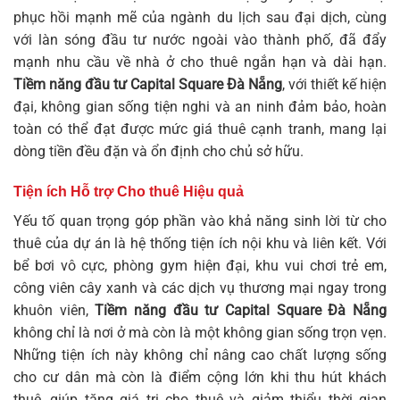
phục hồi mạnh mẽ của ngành du lịch sau đại dịch, cùng
với làn sóng đầu tư nước ngoài vào thành phố, đã đẩy
mạnh nhu cầu về nhà ở cho thuê ngắn hạn và dài hạn.
Tiềm năng đầu tư Capital Square Đà Nẵng
, với thiết kế hiện
đại, không gian sống tiện nghi và an ninh đảm bảo, hoàn
toàn có thể đạt được mức giá thuê cạnh tranh, mang lại
dòng tiền đều đặn và ổn định cho chủ sở hữu.
Tiện ích Hỗ trợ Cho thuê Hiệu quả
Yếu tố quan trọng góp phần vào khả năng sinh lời từ cho
thuê của dự án là hệ thống tiện ích nội khu và liên kết. Với
bể bơi vô cực, phòng gym hiện đại, khu vui chơi trẻ em,
công viên cây xanh và các dịch vụ thương mại ngay trong
khuôn viên,
Tiềm năng đầu tư Capital Square Đà Nẵng
không chỉ là nơi ở mà còn là một không gian sống trọn vẹn.
Những tiện ích này không chỉ nâng cao chất lượng sống
cho cư dân mà còn là điểm cộng lớn khi thu hút khách
thuê, giúp tăng giá trị cho thuê và giảm thiểu thời gian