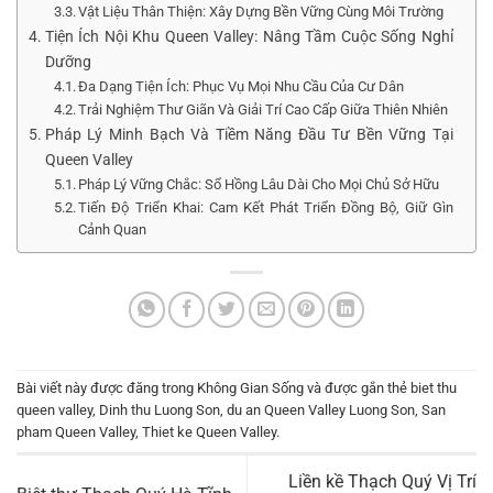
Vật Liệu Thân Thiện: Xây Dựng Bền Vững Cùng Môi Trường
Tiện Ích Nội Khu Queen Valley: Nâng Tầm Cuộc Sống Nghỉ
Dưỡng
Đa Dạng Tiện Ích: Phục Vụ Mọi Nhu Cầu Của Cư Dân
Trải Nghiệm Thư Giãn Và Giải Trí Cao Cấp Giữa Thiên Nhiên
Pháp Lý Minh Bạch Và Tiềm Năng Đầu Tư Bền Vững Tại
Queen Valley
Pháp Lý Vững Chắc: Sổ Hồng Lâu Dài Cho Mọi Chủ Sở Hữu
Tiến Độ Triển Khai: Cam Kết Phát Triển Đồng Bộ, Giữ Gìn
Cảnh Quan
Bài viết này được đăng trong
Không Gian Sống
và được gắn thẻ
biet thu
queen valley
,
Dinh thu Luong Son
,
du an Queen Valley Luong Son
,
San
pham Queen Valley
,
Thiet ke Queen Valley
.
Liền kề Thạch Quý Vị Trí