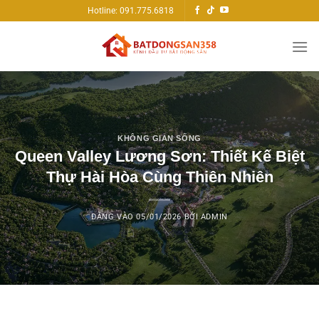
Bỏ
Hotline: 091.775.6818
qua
nội
dung
KHÔNG GIAN SỐNG
Queen Valley Lương Sơn: Thiết Kế Biệt
Thự Hài Hòa Cùng Thiên Nhiên
ĐĂNG VÀO
05/01/2026
BỞI
ADMIN