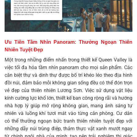
Ưu Tiên Tầm Nhìn Panoram: Thưởng Ngoạn Thiên
Nhiên Tuyệt Đẹp
Một trong những điểm nhấn trong
thiết kế Queen Valley
là
việc tối đa hóa tầm nhìn panoram cho mọi sản phẩm. Các
căn biệt thự và dinh thự được bố trí khéo léo theo địa hình
đồi núi, đảm bảo mỗi không gian sống đều có thể đón trọn
vẻ đẹp của thiên nhiên Lương Sơn. Việc sử dụng vật liệu
kính cường lực khổ lớn, thiết kế ban công rộng rãi và hướng
nhà hợp lý giúp mở rộng không gian, mang ánh sáng tự
nhiên và luồng khí tươi mát vào từng căn phòng. Cư dân
có thể thưởng ngoạn bức tranh thiên nhiên tuyệt đẹp với
những dãy núi trùng điệp, thảm thực vật xanh mướt ngay
từ chính ngôi nhà của mình, tạo nên trải nghiệm thị giác