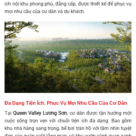
ích nội khu phong phú, đẳng cấp, được thiết kế để phục vụ
mọi nhu cầu của cư dân và du khách.
Đa Dạng Tiện Ích: Phục Vụ Mọi Nhu Cầu Của Cư Dân
Tại
Queen Valley Lương Sơn
, cư dân được tận hưởng một
cuộc sống trọn vẹn với chuỗi tiện ích đa dạng. Bao gồm
khu nhà hàng sang trọng, bể bơi tràn hồ với tầm nhìn tuyệt
đẹp, các quán café lãng mạn, và khu vườn cảnh quan xanh