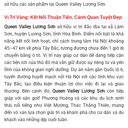
sở hữu các sản phẩm tại
Queen Valley Lương Sơn
.
Vị Trí Vàng: Kết Nối Thuận Tiện, Cảnh Quan Tuyệt Đẹp
Queen Valley Lương Sơn
sở hữu vị trí đắc địa tại xã Lâm
Sơn, huyện Lương Sơn, tỉnh Hòa Bình. Điểm nổi bật là khả
năng kết nối linh hoạt, chỉ cách trung tâm Hà Nội khoảng
45–47 km về phía Tây Bắc, tương đương chưa đến 1 giờ di
chuyển bằng ô tô. Vị trí này giúp cư dân dễ dàng tiếp cận
các tiện ích của thủ đô mà vẫn giữ được sự riêng tư và yên
tĩnh của không gian nghỉ dưỡng. Dự án nằm gần Quốc lộ 6,
tuyến đường huyết mạch nối Hà Nội với các tỉnh khu vực
Tây Bắc, tạo điều kiện thuận lợi cho việc đi lại và giao
thương. Bên cạnh đó,
Queen Valley Lương Sơn
còn tiếp
giáp với sân golf Phượng Hoàng và các khu du lịch sinh
thái nổi tiếng như Việt Mường, Thác Thăng Thiên, mang
đến vô vàn lựa chọn giải trí và khám phá cho cư dân và du
khách vào những dịp cuối tuần.