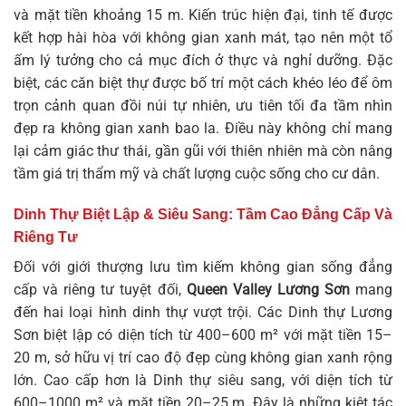
và mặt tiền khoảng 15 m. Kiến trúc hiện đại, tinh tế được
kết hợp hài hòa với không gian xanh mát, tạo nên một tổ
ấm lý tưởng cho cả mục đích ở thực và nghỉ dưỡng. Đặc
biệt, các căn biệt thự được bố trí một cách khéo léo để ôm
trọn cảnh quan đồi núi tự nhiên, ưu tiên tối đa tầm nhìn
đẹp ra không gian xanh bao la. Điều này không chỉ mang
lại cảm giác thư thái, gần gũi với thiên nhiên mà còn nâng
tầm giá trị thẩm mỹ và chất lượng cuộc sống cho cư dân.
Dinh Thự Biệt Lập & Siêu Sang: Tầm Cao Đẳng Cấp Và
Riêng Tư
Đối với giới thượng lưu tìm kiếm không gian sống đẳng
cấp và riêng tư tuyệt đối,
Queen Valley Lương Sơn
mang
đến hai loại hình dinh thự vượt trội. Các
Dinh thự Lương
Sơn
biệt lập có diện tích từ 400–600 m² với mặt tiền 15–
20 m, sở hữu vị trí cao độ đẹp cùng không gian xanh rộng
lớn. Cao cấp hơn là Dinh thự siêu sang, với diện tích từ
600–1000 m² và mặt tiền 20–25 m. Đây là những kiệt tác