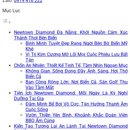
Zalo:
0919 416 222
Mục Lục
Newtown Diamond Đà Nẵng: Khởi Nguồn Cảm Xúc
Thảnh Thơi Bên Biển
Bình Minh Tuyệt Đẹp Rạng Ngời Bên Bờ Biển Mỹ
Khê
Vị Trí Kim Cương Mở Lối Mọi Cuộc Phiêu Lưu Bất
Tận
Chốn An Nhiên: Thiết Kế Tinh Tế, Tầm Nhìn Ngoạn Mục
Không Gian Sống Đong Đầy Ánh Sáng, Hơi Thở
Biển Cả
Ban Công Rộng Lớn: Nơi Biển Cả, Sân Golf Thu
Vào Tầm Mắt
Tiện Ích Newtown Diamond: Mỗi Ngày Là Kỳ Nghỉ
Dưỡng Tại Gia
Đắm Mình Bể Bơi Vô Cực, Tận Hưởng Thanh Âm
Cuộc Sống
Vườn Thiền Yên Bình, Khoảnh Khắc Đoàn Viên
BBQ Ấm Cúng
Kiến Tạo Tương Lai An Lành Tại Newtown Diamond