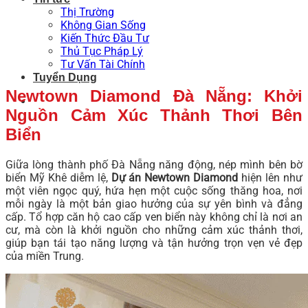
Thị Trường
Không Gian Sống
Kiến Thức Đầu Tư
Thủ Tục Pháp Lý
Tư Vấn Tài Chính
Tuyển Dụng
Newtown Diamond Đà Nẵng: Khởi
Nguồn Cảm Xúc Thảnh Thơi Bên
Biển
Giữa lòng thành phố Đà Nẵng năng động, nép mình bên bờ
biển Mỹ Khê diễm lệ,
Dự án Newtown Diamond
hiện lên như
một viên ngọc quý, hứa hẹn một cuộc sống thăng hoa, nơi
mỗi ngày là một bản giao hưởng của sự yên bình và đẳng
cấp. Tổ hợp căn hộ cao cấp ven biển này không chỉ là nơi an
cư, mà còn là khởi nguồn cho những cảm xúc thảnh thơi,
giúp bạn tái tạo năng lượng và tận hưởng trọn vẹn vẻ đẹp
của miền Trung.