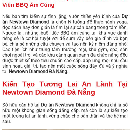
Viên BBQ Ấm Cúng
Nếu bạn tìm kiếm sự tĩnh lặng, vườn thiền yên bình của
Dự
án Newtown Diamond
là chốn lý tưởng để thực hành yoga,
đọc sách hay đơn giản là tìm lại sự cân bằng trong tâm hồn.
Ngược lại, những buổi tiệc BBQ ấm cúng tại khu vực dành
riêng sẽ là cơ hội tuyệt vời để sum vầy bên gia đình và bạn
bè, chia sẻ những câu chuyện và tạo nên kỷ niệm đáng nhớ.
Các tiện ích như trung tâm thương mại, khu gym, spa, sân
chơi ngoài trời và các khu cảnh quan xanh đa chức năng đều
được thiết kế theo tiêu chuẩn cao cấp, đáp ứng mọi nhu cầu
sinh hoạt, giải trí, tạo nên một cuộc sống đầy đủ và ý nghĩa
tại
Newtown Diamond Đà Nẵng
.
Kiến Tạo Tương Lai An Lành Tại
Newtown Diamond Đà Nẵng
Sở hữu căn hộ tại
Dự án Newtown Diamond
không chỉ là sở
hữu một không gian sống đẳng cấp, mà còn là sự kiến tạo
một tương lai an lành, vững chắc cho bản thân và thế hệ mai
sau.