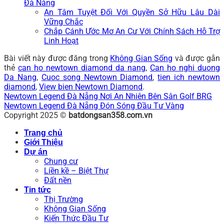
Đà Nẵng
An Tâm Tuyệt Đối Với Quyền Sở Hữu Lâu Dài
Vững Chắc
Chắp Cánh Ước Mơ An Cư Với Chính Sách Hỗ Trợ
Linh Hoạt
Bài viết này được đăng trong
Không Gian Sống
và được gắn
thẻ
can ho newtown diamond da nang
,
Can ho nghi duong
Da Nang
,
Cuoc song Newtown Diamond
,
tien ich newtown
diamond
,
View bien Newtown Diamond
.
Newtown Legend Đà Nẵng Nơi An Nhiên Bên Sân Golf BRG
Newtown Legend Đà Nẵng Đón Sóng Đầu Tư Vàng
Copyright 2025 ©
batdongsan358.com.vn
Trang chủ
Giới Thiệu
Dự án
Chung cư
Liền kề – Biệt Thự
Đất nền
Tin tức
Thị Trường
Không Gian Sống
Kiến Thức Đầu Tư