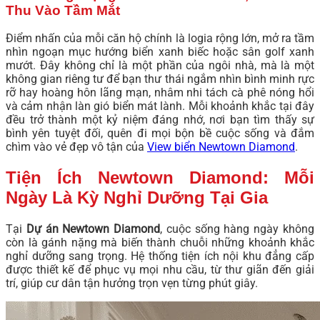
Thu Vào Tầm Mắt
Điểm nhấn của mỗi căn hộ chính là logia rộng lớn, mở ra tầm
nhìn ngoạn mục hướng biển xanh biếc hoặc sân golf xanh
mướt. Đây không chỉ là một phần của ngôi nhà, mà là một
không gian riêng tư để bạn thư thái ngắm nhìn bình minh rực
rỡ hay hoàng hôn lãng mạn, nhâm nhi tách cà phê nóng hổi
và cảm nhận làn gió biển mát lành. Mỗi khoảnh khắc tại đây
đều trở thành một kỷ niệm đáng nhớ, nơi bạn tìm thấy sự
bình yên tuyệt đối, quên đi mọi bộn bề cuộc sống và đắm
chìm vào vẻ đẹp vô tận của
View biển Newtown Diamond
.
Tiện Ích Newtown Diamond: Mỗi
Ngày Là Kỳ Nghỉ Dưỡng Tại Gia
Tại
Dự án Newtown Diamond
, cuộc sống hàng ngày không
còn là gánh nặng mà biến thành chuỗi những khoảnh khắc
nghỉ dưỡng sang trọng. Hệ thống tiện ích nội khu đẳng cấp
được thiết kế để phục vụ mọi nhu cầu, từ thư giãn đến giải
trí, giúp cư dân tận hưởng trọn vẹn từng phút giây.