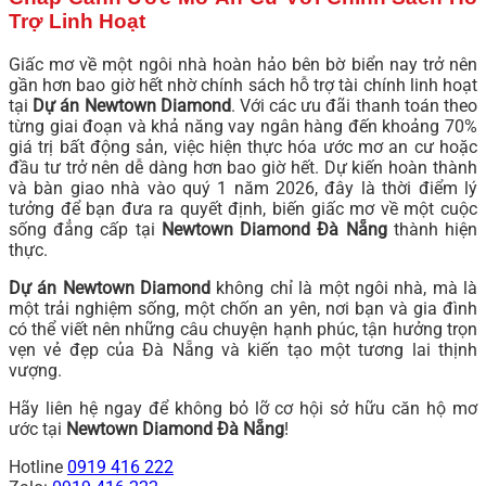
Trợ Linh Hoạt
Giấc mơ về một ngôi nhà hoàn hảo bên bờ biển nay trở nên
gần hơn bao giờ hết nhờ chính sách hỗ trợ tài chính linh hoạt
tại
Dự án Newtown Diamond
. Với các ưu đãi thanh toán theo
từng giai đoạn và khả năng vay ngân hàng đến khoảng 70%
giá trị bất động sản, việc hiện thực hóa ước mơ an cư hoặc
đầu tư trở nên dễ dàng hơn bao giờ hết. Dự kiến hoàn thành
và bàn giao nhà vào quý 1 năm 2026, đây là thời điểm lý
tưởng để bạn đưa ra quyết định, biến giấc mơ về một cuộc
sống đẳng cấp tại
Newtown Diamond Đà Nẵng
thành hiện
thực.
Dự án Newtown Diamond
không chỉ là một ngôi nhà, mà là
một trải nghiệm sống, một chốn an yên, nơi bạn và gia đình
có thể viết nên những câu chuyện hạnh phúc, tận hưởng trọn
vẹn vẻ đẹp của Đà Nẵng và kiến tạo một tương lai thịnh
vượng.
Hãy liên hệ ngay để không bỏ lỡ cơ hội sở hữu căn hộ mơ
ước tại
Newtown Diamond Đà Nẵng
!
Hotline
0919 416 222