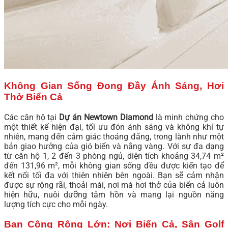
Không Gian Sống Đong Đầy Ánh Sáng, Hơi
Thở Biển Cả
Các căn hộ tại
Dự án Newtown Diamond
là minh chứng cho
một thiết kế hiện đại, tối ưu đón ánh sáng và không khí tự
nhiên, mang đến cảm giác thoáng đãng, trong lành như một
bản giao hưởng của gió biển và nắng vàng. Với sự đa dạng
từ căn hộ 1, 2 đến 3 phòng ngủ, diện tích khoảng 34,74 m²
đến 131,96 m², mỗi không gian sống đều được kiến tạo để
kết nối tối đa với thiên nhiên bên ngoài. Bạn sẽ cảm nhận
được sự rộng rãi, thoải mái, nơi mà hơi thở của biển cả luôn
hiện hữu, nuôi dưỡng tâm hồn và mang lại nguồn năng
lượng tích cực cho mỗi ngày.
Ban Công Rộng Lớn: Nơi Biển Cả, Sân Golf