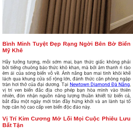
Bình Minh Tuyệt Đẹp Rạng Ngời Bên Bờ Biển
Mỹ Khê
Hãy tưởng tượng, mỗi sớm mai, bạn thức giấc không phải
bởi tiếng chuông báo thức khô khan, mà bởi âm thanh rì rào
êm ái của sóng biển vỗ về. Ánh nắng ban mai tinh khôi khẽ
lách qua khung cửa sổ rộng lớn, đánh thức căn phòng ngập
tràn hơi thở của đại dương. Tại
Newtown Diamond Đà Nẵng
,
vị trí ven biển đắc địa cho phép bạn hòa mình vào thiên
nhiên, đón nhận nguồn năng lượng thuần khiết từ biển cả,
bắt đầu một ngày mới tràn đầy hứng khởi và an lành tại tổ
hợp căn hộ cao cấp ven biển độc đáo này.
Vị Trí Kim Cương Mở Lối Mọi Cuộc Phiêu Lưu
Bất Tận