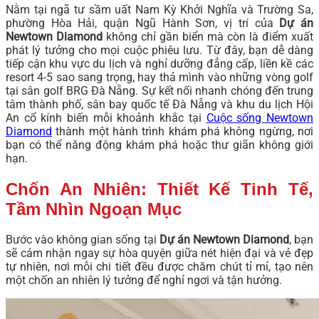
Nằm tại ngã tư sầm uất Nam Kỳ Khởi Nghĩa và Trường Sa,
phường Hòa Hải, quận Ngũ Hành Sơn, vị trí của
Dự án
Newtown Diamond
không chỉ gần biển mà còn là điểm xuất
phát lý tưởng cho mọi cuộc phiêu lưu. Từ đây, bạn dễ dàng
tiếp cận khu vực du lịch và nghỉ dưỡng đẳng cấp, liền kề các
resort 4-5 sao sang trọng, hay thả mình vào những vòng golf
tại sân golf BRG Đà Nẵng. Sự kết nối nhanh chóng đến trung
tâm thành phố, sân bay quốc tế Đà Nẵng và khu du lịch Hội
An cổ kính biến mỗi khoảnh khắc tại
Cuộc sống Newtown
Diamond
thành một hành trình khám phá không ngừng, nơi
bạn có thể năng động khám phá hoặc thư giãn không giới
hạn.
Chốn An Nhiên: Thiết Kế Tinh Tế,
Tầm Nhìn Ngoạn Mục
Bước vào không gian sống tại
Dự án Newtown Diamond
, bạn
sẽ cảm nhận ngay sự hòa quyện giữa nét hiện đại và vẻ đẹp
tự nhiên, nơi mỗi chi tiết đều được chăm chút tỉ mỉ, tạo nên
một chốn an nhiên lý tưởng để nghỉ ngơi và tận hưởng.