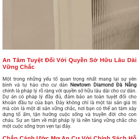
An Tâm Tuyệt Đối Với Quyền Sở Hữu Lâu Dài
Vững Chắc
Một trong những yếu tố quan trọng nhất mang lại sự yên
bình và tự hào cho cư dân
Newtown Diamond Đà Nẵng
chính là pháp lý rõ ràng với quyền sở hữu lâu dài cho cư dân.
Dự án có pháp lý đầy đủ, đảm bảo an toàn tuyệt đối cho
khoản đầu tư của bạn. Đây không chỉ là một tài sản giá trị
mà còn là một di sản vững chắc, nơi bạn có thể an tâm xây
dựng tổ ấm, tận hưởng cuộc sống và truyền đời cho con
cháu. Sự an tâm về mặt pháp lý là nền tảng vững chắc cho
một cuộc sống trọn vẹn tại đây.
Chắp Cánh Ước Mơ An Cư Với Chính Sách Hỗ