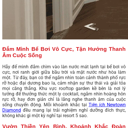
Đắm Mình Bể Bơi Vô Cực, Tận Hưởng Thanh
Âm Cuộc Sống
Hãy để mình đắm chìm vào làn nước mát lạnh tại bể bơi vô
cực, nơi ranh giới giữa bầu trời và mặt nước như hòa làm
một. Từ đây, bạn có thể ngắm nhìn toàn cảnh thành phố rực
rỡ hoặc đại dương bao la, cảm nhận sự thư thái và giải tỏa
mọi căng thẳng. Khu vực rooftop garden kề bên là nơi lý
tưởng để thưởng thức một ly cocktail, ngắm nhìn hoàng hôn
rực rỡ, hay đơn giản chỉ là lắng nghe thanh âm của cuộc
sống chuyển động. Mỗi khoảnh khắc tại
Tiện ích Newtown
Diamond
đều mang lại trải nghiệm nghỉ dưỡng đích thực,
không khác gì một kỳ nghỉ tại resort 5 sao.
Vườn Thiền Yên Bình, Khoảnh Khắc Đoàn