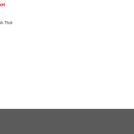
ơi
h Thơi