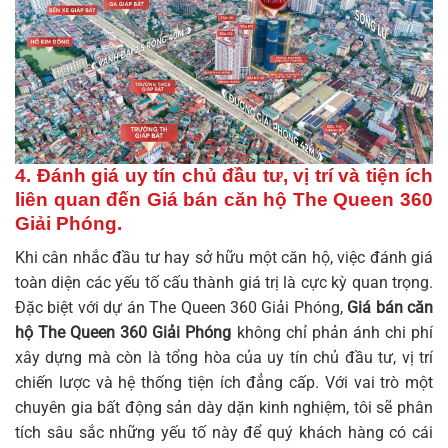
4. Đánh giá uy tín chủ đầu tư, vị trí và tiện ích
liên quan đến Giá bán căn hộ The Queen 360
Giải Phóng.
Khi cân nhắc đầu tư hay sở hữu một căn hộ, việc đánh giá
toàn diện các yếu tố cấu thành giá trị là cực kỳ quan trọng.
Đặc biệt với dự án The Queen 360 Giải Phóng,
Giá bán căn
hộ The Queen 360 Giải Phóng
không chỉ phản ánh chi phí
xây dựng mà còn là tổng hòa của uy tín chủ đầu tư, vị trí
chiến lược và hệ thống tiện ích đẳng cấp. Với vai trò một
chuyên gia bất động sản dày dặn kinh nghiệm, tôi sẽ phân
tích sâu sắc những yếu tố này để quý khách hàng có cái