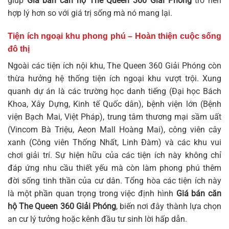
giúp
Giá bán căn hộ The Queen 360 Giải Phóng
trở nên
hợp lý hơn so với giá trị sống mà nó mang lại.
Tiện ích ngoại khu phong phú – Hoàn thiện cuộc sống
đô thị
Ngoài các tiện ích nội khu, The Queen 360 Giải Phóng còn
thừa hưởng hệ thống tiện ích ngoại khu vượt trội. Xung
quanh dự án là các trường học danh tiếng (Đại học Bách
Khoa, Xây Dựng, Kinh tế Quốc dân), bệnh viện lớn (Bệnh
viện Bạch Mai, Việt Pháp), trung tâm thương mại sầm uất
(Vincom Bà Triệu, Aeon Mall Hoàng Mai), công viên cây
xanh (Công viên Thống Nhất, Linh Đàm) và các khu vui
chơi giải trí. Sự hiện hữu của các tiện ích này không chỉ
đáp ứng nhu cầu thiết yếu mà còn làm phong phú thêm
đời sống tinh thần của cư dân. Tổng hòa các tiện ích này
là một phần quan trọng trong việc định hình
Giá bán căn
hộ The Queen 360 Giải Phóng
, biến nơi đây thành lựa chọn
an cư lý tưởng hoặc kênh đầu tư sinh lời hấp dẫn.