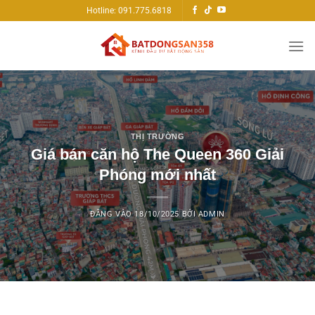
Bỏ
Hotline: 091.775.6818
qua
nội
dung
THỊ TRƯỜNG
Giá bán căn hộ The Queen 360 Giải
Phóng mới nhất
ĐĂNG VÀO
18/10/2025
BỞI
ADMIN