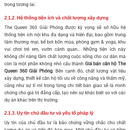
trong tương lai.
2.1.2. Hệ thống tiện ích và chất lượng xây dựng
The Queen 360 Giải Phóng được kỳ vọng sẽ sở hữu hệ
thống tiện ích nội khu đa dạng và hiện đại, bao gồm trung
tâm thương mại, bể bơi bốn mùa, phòng gym & yoga, khu
vui chơi trẻ em, vườn cảnh quan… Những tiện ích này
không chỉ nâng tầm chất lượng cuộc sống cho cư dân mà
còn là một phần không nhỏ cấu thành
Giá bán căn hộ The
Queen 360 Giải Phóng
. Bên cạnh đó, chất lượng vật liệu
xây dựng, thiết kế căn hộ tối ưu về công năng và thẩm mỹ,
cũng như sự tỉ mỉ trong từng chi tiết bàn giao sẽ là minh
chứng cho giá trị đẳng cấp, tạo nên sự khác biệt so với các
dự án khác trên thị trường.
2.1.3. Uy tín chủ đầu tư và yếu tố pháp lý
Uy tín của chủ đầu tư là bảo chứng vững chắc cho chất
lượng dự án và tiến độ bàn giao. Một chủ đầu tư có tiềm