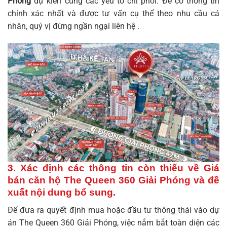
Phóng
dự kiến cùng các yếu tố chi phối. Để có thông tin
chính xác nhất và được tư vấn cụ thể theo nhu cầu cá
nhân, quý vị đừng ngần ngại liên hệ .
3. Xác định các thông tin còn thiếu về Giá
bán căn hộ The Queen 360 Giải Phóng và đề
xuất nội dung bổ sung.
Để đưa ra quyết định mua hoặc đầu tư thông thái vào dự
án The Queen 360 Giải Phóng, việc nắm bắt toàn diện các