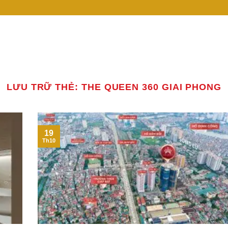
LƯU TRỮ THẺ:
THE QUEEN 360 GIAI PHONG
19
Th10