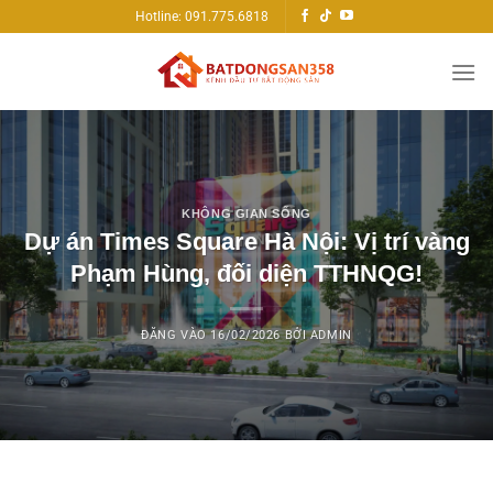
Bỏ
Hotline: 091.775.6818
qua
nội
dung
KHÔNG GIAN SỐNG
Dự án Times Square Hà Nội: Vị trí vàng
Phạm Hùng, đối diện TTHNQG!
ĐĂNG VÀO
16/02/2026
BỞI
ADMIN