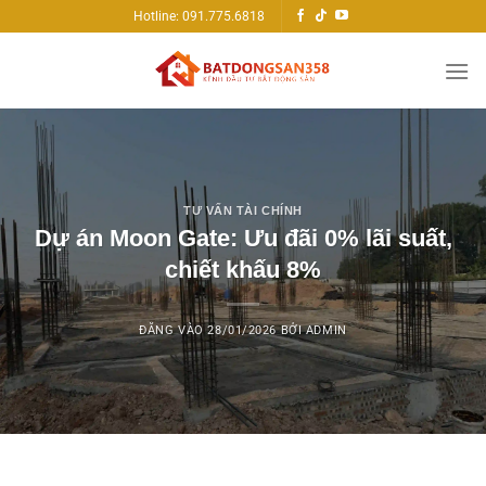
Bỏ
Hotline: 091.775.6818
qua
nội
dung
TƯ VẤN TÀI CHÍNH
Dự án Moon Gate: Ưu đãi 0% lãi suất,
chiết khấu 8%
ĐĂNG VÀO
28/01/2026
BỞI
ADMIN