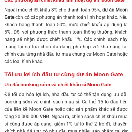
Các phương án chiết khấu linh hoạt dự án Moon Gate
Ngoài mức chiết khấu 8% cho thanh toán 95%,
dự án Moon
Gate
còn có các phương án thanh toán linh hoạt khác. Nếu
khách hàng thanh toán 50%, mức chiết khấu áp dụng là
5%. Đối với phương thức thanh toán thông thường, khách
hàng sẽ nhận được chiết khấu 1%. Các chính sách này
mang lại sự lựa chọn đa dạng, phù hợp với khả năng tài
chính của từng nhà đầu tư mua
chung cư Moon Gate
hoặc
các loại hình khác.
Tối ưu lợi ích đầu tư cùng dự án Moon Gate
Ưu đãi booking sớm và chiết khấu sỉ Moon Gate
Để tối đa hóa lợi ích, nhà đầu tư có thể tận dụng ưu đãi
booking sớm và chính sách mua sỉ. Cụ thể, 15 lô đầu tiên
của
liền kề Moon Gate
hoặc các sản phẩm khác sẽ được
tặng 20.000.000 VNĐ. Ngoài ra, chính sách chiết khấu mua
sỉ cũng được áp dụng, giảm 1% từ lô thứ 2 trở đi, khuyến
khích nhà đầu tư có nhu cầu mua nhiều sản phẩm tại
dự