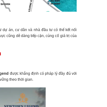
 dự án, cư dân và nhà đầu tư có thể kết nối
vực cũng dễ dàng tiếp cận, củng cố giá trị của
n
egend
được khẳng định có pháp lý đầy đủ với
ững theo thời gian.