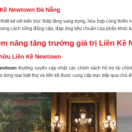
ền Kề Newtown Đà Nẵng
hiết kế với kiến trúc thấp tầng sang trọng, hòa hợp cùng thiên
và phong cách sống đẳng cấp, đáp ứng tiêu chuẩn của phân khúc 
iềm năng tăng trưởng giá trị Liền K
ở hữu Liền Kề Newtown
Newtown
thường xuyên cập nhật các chính sách hỗ trợ tài chính
ho từng loại biệt thự và liền kề được cung cấp trực tiếp qua chủ