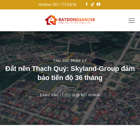
Bỏ
Hotline: 091.775.6818
qua
nội
dung
THỦ TỤC PHÁP LÝ
Đất nền Thạch Quý: Skyland-Group đảm
bảo tiến độ 36 tháng
ĐĂNG VÀO
11/02/2026
BỞI
ADMIN