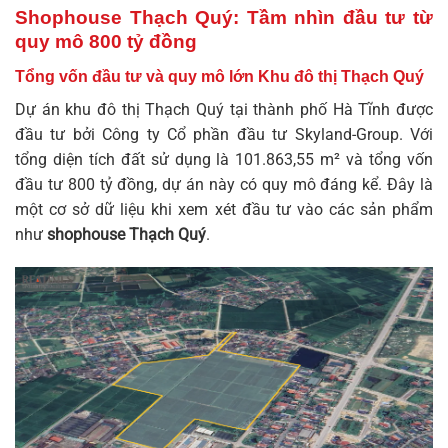
Shophouse Thạch Quý: Tầm nhìn đầu tư từ
quy mô 800 tỷ đồng
Tổng vốn đầu tư và quy mô lớn Khu đô thị Thạch Quý
Dự án
khu đô thị Thạch Quý
tại thành phố Hà Tĩnh được
đầu tư bởi Công ty Cổ phần đầu tư Skyland-Group. Với
tổng diện tích đất sử dụng là 101.863,55 m² và tổng vốn
đầu tư 800 tỷ đồng, dự án này có quy mô đáng kể. Đây là
một cơ sở dữ liệu khi xem xét đầu tư vào các sản phẩm
như
shophouse Thạch Quý
.