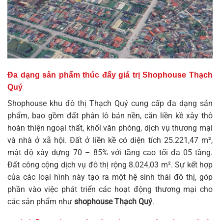
Đa dạng sản phẩm thúc đẩy giá trị Shophouse Thạch
Quý
Shophouse khu đô thị Thạch Quý
cung cấp đa dạng sản
phẩm, bao gồm đất phân lô bán nền, căn liền kề xây thô
hoàn thiện ngoại thất, khối văn phòng, dịch vụ thương mại
và nhà ở xã hội. Đất ở liền kề có diện tích 25.221,47 m²,
mật độ xây dựng 70 – 85% với tầng cao tối đa 05 tầng.
Đất công cộng dịch vụ đô thị rộng 8.024,03 m². Sự kết hợp
của các loại hình này tạo ra một hệ sinh thái đô thị, góp
phần vào việc phát triển các hoạt động thương mại cho
các sản phẩm như
shophouse Thạch Quý
.