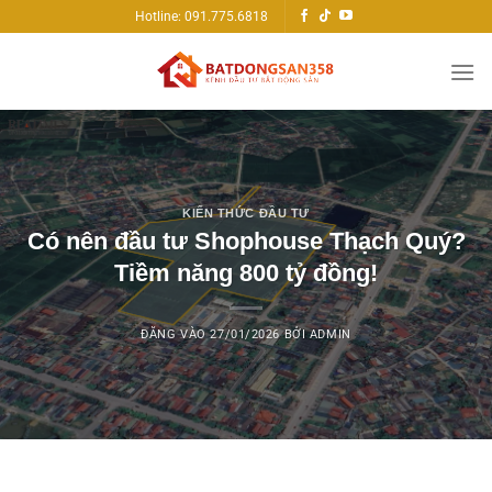
Bỏ
Hotline: 091.775.6818
qua
nội
dung
KIẾN THỨC ĐẦU TƯ
Có nên đầu tư Shophouse Thạch Quý?
Tiềm năng 800 tỷ đồng!
ĐĂNG VÀO
27/01/2026
BỞI
ADMIN