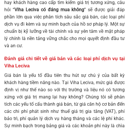
hay khách hàng cao cấp tìm kiếm giá trị tương xứng, câu
hỏi “
Viha Leciva có đáng mua không
” sẽ được giải đáp
phần lớn qua việc phân tích sâu sắc giá bán, các loại phí
dịch vụ đi kèm và sự minh bạch của hồ sơ pháp lý. Một sự
chuẩn bị kỹ lưỡng về tài chính và sự yên tâm về mặt pháp
lý chính là nền tảng vững chắc cho mọi quyết định đầu tư
và an cư.
Đánh giá chi tiết về giá bán và các loại phí dịch vụ tại
Viha Leciva
Giá bán là yếu tố đầu tiên thu hút sự chú ý của bất kỳ
khách hàng tiềm năng nào. Tại Viha Leciva, mức giá được
định vị như thế nào so với thị trường và liệu nó có tương
xứng với giá trị mang lại hay không? Chúng tôi sẽ phân
tích các yếu tố cấu thành giá bán, từ giá căn hộ cơ bản đến
các chi phí phát sinh như thuế giá trị gia tăng (VAT), phí
bảo trì, phí quản lý dịch vụ hàng tháng và các lệ phí khác.
Sự minh bạch trong bảng giá và các khoản phí này là chìa