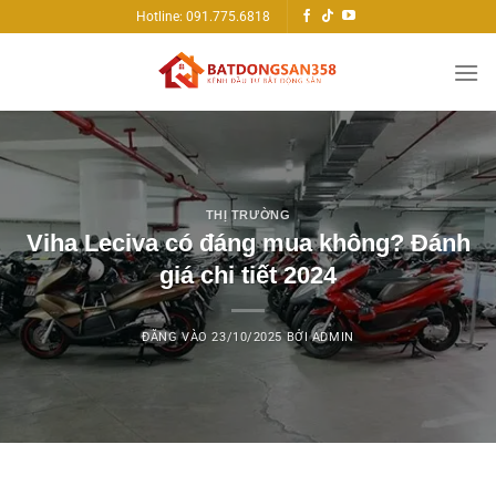
Bỏ
Hotline: 091.775.6818
qua
nội
dung
THỊ TRƯỜNG
Viha Leciva có đáng mua không? Đánh
giá chi tiết 2024
ĐĂNG VÀO
23/10/2025
BỞI
ADMIN