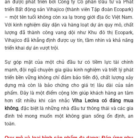
án được phát triển bởi Công ty Cổ phần Đầu tư và Phát
triển Bất động sản Vihajico (thành viên Tập đoàn Ecopark)
– một tên tuổi không còn xa lạ trong giới địa ốc Việt Nam.
Với kinh nghiệm dày dặn và hàng loạt dự án quy mô, chất
lượng đã thành công vang dội như Khu đô thị Ecopark,
Vihajico đã khẳng định được uy tín, tầm nhìn và khả năng
triển khai dự án vượt trội.
Sự góp mặt của một chủ đầu tư có tiềm lực tài chính
mạnh, đội ngũ chuyên gia giàu kinh nghiệm và triết lý phát
triển bền vững không chỉ đảm bảo tiến độ, chất lượng xây
dựng mà còn là bảo chứng cho giá trị lâu dài của sản
phẩm. Đây là một điểm cộng lớn giúp khách hàng an tâm
hơn rất nhiều khi cân nhắc
Viha Leciva có đáng mua
không
, đặc biệt là những nhà đầu tư thông thái và các gia
đình trẻ mong muốn một không gian sống ổn định, an
toàn.
Quy mô và loại hình sản phẩm đa dạng: Đáp ứng nhu