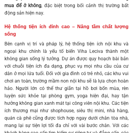
mua để ở không
, đặc biệt trong bối cảnh thị trường bất
động sản hiện nay.
Hệ thống tiện ích đỉnh cao – Nâng tầm chất lượng
sống
Bên cạnh vị trí và pháp lý, hệ thống tiện ích nội khu và
ngoại khu chính là yếu tố biến Viha Leciva thành một
không gian sống lý tưởng. Dự án được quy hoạch bài bản
với chuỗi tiện ích đa dạng, phục vụ mọi nhu cầu của cư
dân ở mọi lứa tuổi. Đối với gia đình có trẻ nhỏ, các khu vui
chơi an toàn, trường mầm non nội khu sẽ là lựa chọn hoàn
hảo. Người lớn có thể thư giãn tại hồ bơi bốn mùa, rèn
luyện sức khỏe tại phòng gym, yoga hiện đại, hay tận
hưởng không gian xanh mát tại công viên nội khu. Các tiện
ích thương mại như shophouse, siêu thị mini, nhà hàng,
quán cà phê cũng được tích hợp ngay dưới chân tòa nhà,
mang lại sự tiện lợi tối đa chỉ với vài bước chân. Với các
khách hàng cao cấp tìm kiếm sự riêng tư và đẳng cấp, các