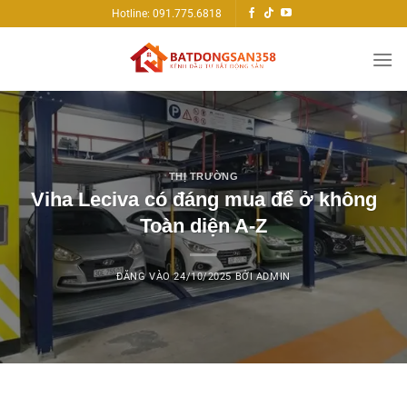
Bỏ
Hotline: 091.775.6818
qua
nội
dung
THỊ TRƯỜNG
Viha Leciva có đáng mua để ở không
Toàn diện A-Z
ĐĂNG VÀO
24/10/2025
BỞI
ADMIN