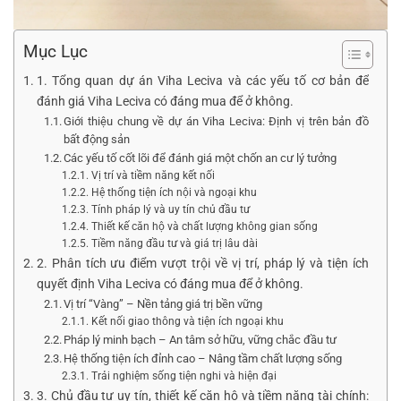
Mục Lục
1. Tổng quan dự án Viha Leciva và các yếu tố cơ bản để
đánh giá Viha Leciva có đáng mua để ở không.
Giới thiệu chung về dự án Viha Leciva: Định vị trên bản đồ
bất động sản
Các yếu tố cốt lõi để đánh giá một chốn an cư lý tưởng
Vị trí và tiềm năng kết nối
Hệ thống tiện ích nội và ngoại khu
Tính pháp lý và uy tín chủ đầu tư
Thiết kế căn hộ và chất lượng không gian sống
Tiềm năng đầu tư và giá trị lâu dài
2. Phân tích ưu điểm vượt trội về vị trí, pháp lý và tiện ích
quyết định Viha Leciva có đáng mua để ở không.
Vị trí “Vàng” – Nền tảng giá trị bền vững
Kết nối giao thông và tiện ích ngoại khu
Pháp lý minh bạch – An tâm sở hữu, vững chắc đầu tư
Hệ thống tiện ích đỉnh cao – Nâng tầm chất lượng sống
Trải nghiệm sống tiện nghi và hiện đại
3. Chủ đầu tư uy tín, thiết kế căn hộ và tiềm năng tài chính: