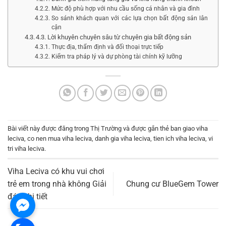
Mức độ phù hợp với nhu cầu sống cá nhân và gia đình
So sánh khách quan với các lựa chọn bất động sản lân
cận
4.3. Lời khuyên chuyên sâu từ chuyên gia bất động sản
Thực địa, thẩm định và đối thoại trực tiếp
Kiểm tra pháp lý và dự phòng tài chính kỹ lưỡng
Bài viết này được đăng trong
Thị Trường
và được gắn thẻ
ban giao viha
leciva
,
co nen mua viha leciva
,
danh gia viha leciva
,
tien ich viha leciva
,
vi
tri viha leciva
.
Viha Leciva có khu vui chơi
trẻ em trong nhà không Giải
Chung cư BlueGem Tower
đáp chi tiết