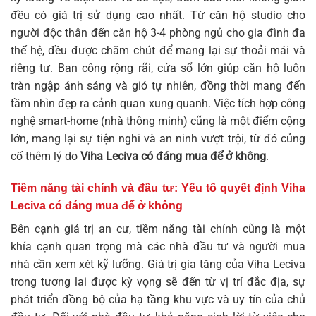
đều có giá trị sử dụng cao nhất. Từ căn hộ studio cho
người độc thân đến căn hộ 3-4 phòng ngủ cho gia đình đa
thế hệ, đều được chăm chút để mang lại sự thoải mái và
riêng tư. Ban công rộng rãi, cửa sổ lớn giúp căn hộ luôn
tràn ngập ánh sáng và gió tự nhiên, đồng thời mang đến
tầm nhìn đẹp ra cảnh quan xung quanh. Việc tích hợp công
nghệ smart-home (nhà thông minh) cũng là một điểm cộng
lớn, mang lại sự tiện nghi và an ninh vượt trội, từ đó củng
cố thêm lý do
Viha Leciva có đáng mua để ở không
.
Tiềm năng tài chính và đầu tư: Yếu tố quyết định
Viha
Leciva có đáng mua để ở không
Bên cạnh giá trị an cư, tiềm năng tài chính cũng là một
khía cạnh quan trọng mà các nhà đầu tư và người mua
nhà cần xem xét kỹ lưỡng. Giá trị gia tăng của Viha Leciva
trong tương lai được kỳ vọng sẽ đến từ vị trí đắc địa, sự
phát triển đồng bộ của hạ tầng khu vực và uy tín của chủ