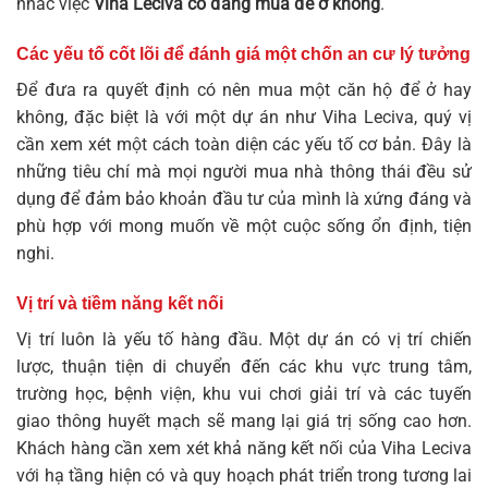
nhắc việc
Viha Leciva có đáng mua để ở không
.
Các yếu tố cốt lõi để đánh giá một chốn an cư lý tưởng
Để đưa ra quyết định có nên mua một căn hộ để ở hay
không, đặc biệt là với một dự án như Viha Leciva, quý vị
cần xem xét một cách toàn diện các yếu tố cơ bản. Đây là
những tiêu chí mà mọi người mua nhà thông thái đều sử
dụng để đảm bảo khoản đầu tư của mình là xứng đáng và
phù hợp với mong muốn về một cuộc sống ổn định, tiện
nghi.
Vị trí và tiềm năng kết nối
Vị trí luôn là yếu tố hàng đầu. Một dự án có vị trí chiến
lược, thuận tiện di chuyển đến các khu vực trung tâm,
trường học, bệnh viện, khu vui chơi giải trí và các tuyến
giao thông huyết mạch sẽ mang lại giá trị sống cao hơn.
Khách hàng cần xem xét khả năng kết nối của Viha Leciva
với hạ tầng hiện có và quy hoạch phát triển trong tương lai