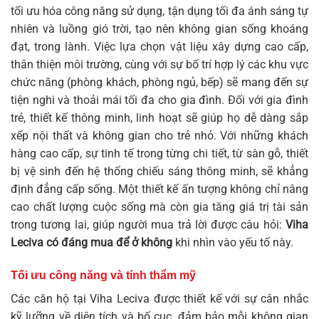
tối ưu hóa công năng sử dụng, tận dụng tối đa ánh sáng tự
nhiên và luồng gió trời, tạo nên không gian sống khoáng
đạt, trong lành. Việc lựa chọn vật liệu xây dựng cao cấp,
thân thiện môi trường, cùng với sự bố trí hợp lý các khu vực
chức năng (phòng khách, phòng ngủ, bếp) sẽ mang đến sự
tiện nghi và thoải mái tối đa cho gia đình. Đối với gia đình
trẻ, thiết kế thông minh, linh hoạt sẽ giúp họ dễ dàng sắp
xếp nội thất và không gian cho trẻ nhỏ. Với những khách
hàng cao cấp, sự tinh tế trong từng chi tiết, từ sàn gỗ, thiết
bị vệ sinh đến hệ thống chiếu sáng thông minh, sẽ khẳng
định đẳng cấp sống. Một thiết kế ấn tượng không chỉ nâng
cao chất lượng cuộc sống mà còn gia tăng giá trị tài sản
trong tương lai, giúp người mua trả lời được câu hỏi:
Viha
Leciva có đáng mua để ở không
khi nhìn vào yếu tố này.
Tối ưu công năng và tính thẩm mỹ
Các căn hộ tại Viha Leciva được thiết kế với sự cân nhắc
kỹ lưỡng về diện tích và bố cục, đảm bảo mỗi không gian