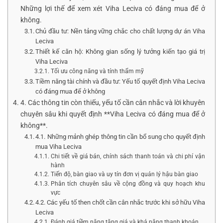
Những lợi thế để xem xét Viha Leciva có đáng mua để ở
không.
Chủ đầu tư: Nền tảng vững chắc cho chất lượng dự án Viha
Leciva
Thiết kế căn hộ: Không gian sống lý tưởng kiến tạo giá trị
Viha Leciva
Tối ưu công năng và tính thẩm mỹ
Tiềm năng tài chính và đầu tư: Yếu tố quyết định Viha Leciva
có đáng mua để ở không
4. Các thông tin còn thiếu, yếu tố cần cân nhắc và lời khuyên
chuyên sâu khi quyết định **Viha Leciva có đáng mua để ở
không**.
4.1. Những mảnh ghép thông tin cần bổ sung cho quyết định
mua Viha Leciva
Chi tiết về giá bán, chính sách thanh toán và chi phí vận
hành
Tiến độ, bàn giao và uy tín đơn vị quản lý hậu bàn giao
Phân tích chuyên sâu về cộng đồng và quy hoạch khu
vực
4.2. Các yếu tố then chốt cần cân nhắc trước khi sở hữu Viha
Leciva
Đánh giá tiềm năng tăng giá và khả năng thanh khoản