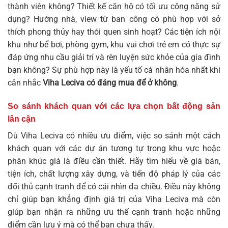
thành viên không? Thiết kế căn hộ có tối ưu công năng sử
dụng? Hướng nhà, view từ ban công có phù hợp với sở
thích phong thủy hay thói quen sinh hoạt? Các tiện ích nội
khu như bể bơi, phòng gym, khu vui chơi trẻ em có thực sự
đáp ứng nhu cầu giải trí và rèn luyện sức khỏe của gia đình
bạn không? Sự phù hợp này là yếu tố cá nhân hóa nhất khi
cân nhắc
Viha Leciva có đáng mua để ở không
.
So sánh khách quan với các lựa chọn bất động sản
lân cận
Dù Viha Leciva có nhiều ưu điểm, việc so sánh một cách
khách quan với các dự án tương tự trong khu vực hoặc
phân khúc giá là điều cần thiết. Hãy tìm hiểu về giá bán,
tiện ích, chất lượng xây dựng, và tiến độ pháp lý của các
đối thủ cạnh tranh để có cái nhìn đa chiều. Điều này không
chỉ giúp bạn khẳng định giá trị của Viha Leciva mà còn
giúp bạn nhận ra những ưu thế cạnh tranh hoặc những
điểm cần lưu ý mà có thể bạn chưa thấy.