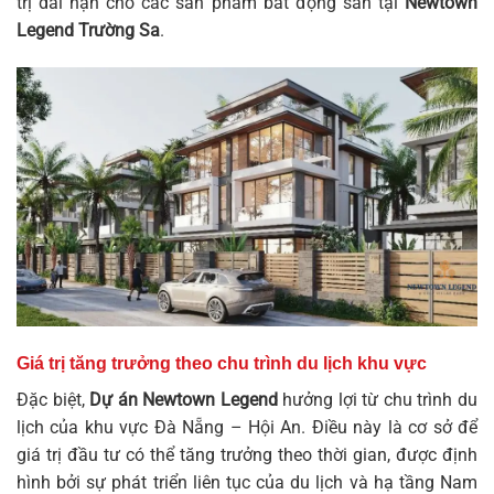
trị dài hạn cho các sản phẩm bất động sản tại
Newtown
Legend Trường Sa
.
Giá trị tăng trưởng theo chu trình du lịch khu vực
Đặc biệt,
Dự án Newtown Legend
hưởng lợi từ chu trình du
lịch của khu vực Đà Nẵng – Hội An. Điều này là cơ sở để
giá trị đầu tư có thể tăng trưởng theo thời gian, được định
hình bởi sự phát triển liên tục của du lịch và hạ tầng Nam