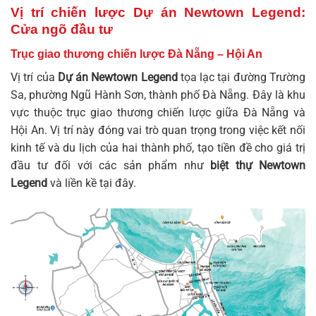
Vị trí chiến lược Dự án Newtown Legend:
Cửa ngõ đầu tư
Trục giao thương chiến lược Đà Nẵng – Hội An
Vị trí của
Dự án Newtown Legend
tọa lạc tại đường Trường
Sa, phường Ngũ Hành Sơn, thành phố Đà Nẵng. Đây là khu
vực thuộc trục giao thương chiến lược giữa Đà Nẵng và
Hội An. Vị trí này đóng vai trò quan trọng trong việc kết nối
kinh tế và du lịch của hai thành phố, tạo tiền đề cho giá trị
đầu tư đối với các sản phẩm như
biệt thự Newtown
Legend
và liền kề tại đây.