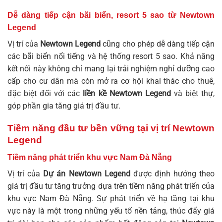
Dễ dàng tiếp cận bãi biển, resort 5 sao từ Newtown
Legend
Vị trí của
Newtown Legend
cũng cho phép dễ dàng tiếp cận
các bãi biển nổi tiếng và hệ thống resort 5 sao. Khả năng
kết nối này không chỉ mang lại trải nghiệm nghỉ dưỡng cao
cấp cho cư dân mà còn mở ra cơ hội khai thác cho thuê,
đặc biệt đối với các
liền kề Newtown Legend
và biệt thự,
góp phần gia tăng giá trị đầu tư.
Tiềm năng đầu tư bền vững tại vị trí Newtown
Legend
Tiềm năng phát triển khu vực Nam Đà Nẵng
Vị trí của
Dự án Newtown Legend
được định hướng theo
giá trị đầu tư tăng trưởng dựa trên tiềm năng phát triển của
khu vực Nam Đà Nẵng. Sự phát triển về hạ tầng tại khu
vực này là một trong những yếu tố nền tảng, thúc đẩy giá