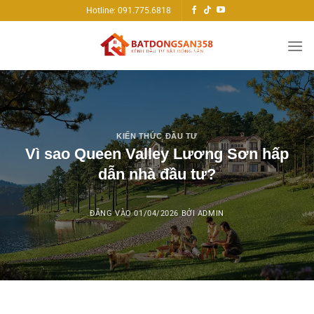
Bỏ
Hotline: 091.775.6818
qua
nội
dung
KIẾN THỨC ĐẦU TƯ
Vì sao Queen Valley Lương Sơn hấp
dẫn nhà đầu tư?
ĐĂNG VÀO
01/04/2026
BỞI
ADMIN