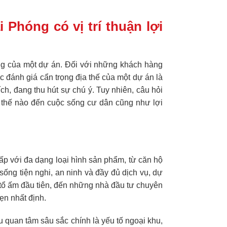
 Phóng có vị trí thuận lợi
 năng của một dự án. Đối với những khách hàng
 đánh giá cẩn trọng địa thế của một dự án là
h, đang thu hút sự chú ý. Tuy nhiên, câu hỏi
ư thế nào đến cuộc sống cư dân cũng như lợi
p với đa dạng loại hình sản phẩm, từ căn hộ
ống tiện nghi, an ninh và đầy đủ dịch vụ, dự
 tổ ấm đầu tiên, đến những nhà đầu tư chuyên
ẹn nhất định.
u quan tâm sâu sắc chính là yếu tố ngoại khu,