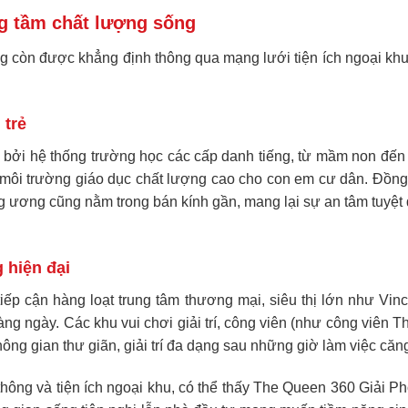
ng tầm chất lượng sống
ng còn được khẳng định thông qua mạng lưới tiện ích ngoại kh
 trẻ
ởi hệ thống trường học các cấp danh tiếng, từ mầm non đến đ
 môi trường giáo dục chất lượng cao cho con em cư dân. Đồng
g ương cũng nằm trong bán kính gần, mang lại sự an tâm tuyệt
 hiện đại
 tiếp cận hàng loạt trung tâm thương mại, siêu thị lớn như Vi
ng ngày. Các khu vui chơi giải trí, công viên (như công viên T
ng gian thư giãn, giải trí đa dạng sau những giờ làm việc căn
iao thông và tiện ích ngoại khu, có thể thấy The Queen 360 Giải 