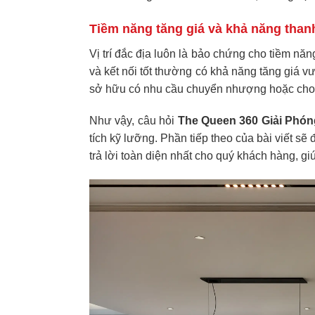
Tiềm năng tăng giá và khả năng than
Vị trí đắc địa luôn là bảo chứng cho tiềm nă
và kết nối tốt thường có khả năng tăng giá v
sở hữu có nhu cầu chuyển nhượng hoặc cho 
Như vậy, câu hỏi
The Queen 360 Giải Phóng 
tích kỹ lưỡng. Phần tiếp theo của bài viết sẽ đ
trả lời toàn diện nhất cho quý khách hàng, g