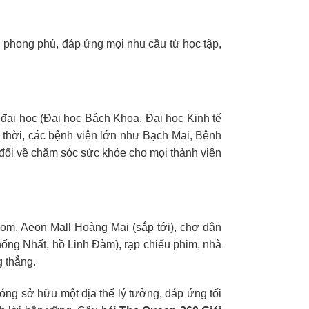
u phong phú, đáp ứng mọi nhu cầu từ học tập,
ại học (Đại học Bách Khoa, Đại học Kinh tế
 thời, các bệnh viện lớn như Bạch Mai, Bệnh
 đối về chăm sóc sức khỏe cho mọi thành viên
ncom, Aeon Mall Hoàng Mai (sắp tới), chợ dân
hống Nhất, hồ Linh Đàm), rạp chiếu phim, nhà
g thẳng.
Phóng sở hữu một địa thế lý tưởng, đáp ứng tối