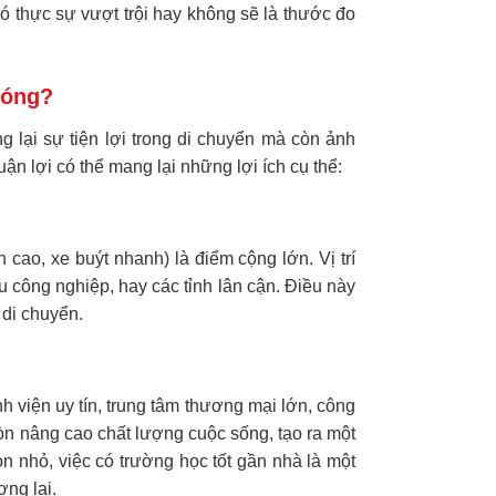
 có thực sự vượt trội hay không sẽ là thước đo
Phóng?
 lại sự tiện lợi trong di chuyển mà còn ảnh
ận lợi có thể mang lại những lợi ích cụ thể:
cao, xe buýt nhanh) là điểm cộng lớn. Vị trí
u công nghiệp, hay các tỉnh lân cận. Điều này
 di chuyển.
h viện uy tín, trung tâm thương mại lớn, công
còn nâng cao chất lượng cuộc sống, tạo ra một
 nhỏ, việc có trường học tốt gần nhà là một
ơng lai.