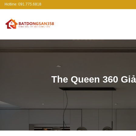
Bỏ
Hotline: 091.775.6818
qua
nội
dung
The Queen 360 Giải