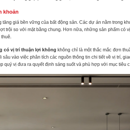
h khoản
ng tăng giá bền vững của bất động sản. Các dự án nằm trong khu
ượt trội so với mặt bằng chung. Hơn nữa, những sản phẩm có vị
thuê.
có vị trí thuận lợi không
không chỉ là một thắc mắc đơn thu
i sâu vào việc phân tích các nguồn thông tin chi tiết về vị trí, 
iúp quý vị đưa ra quyết định sáng suốt và phù hợp với mục tiêu 