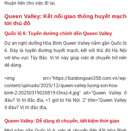
thuận tiện cho việc đi lại.
Queen Valley: Kết nối giao thông huyết mạch
tới thủ đô
Quốc lộ 6: Tuyến đường chính đến Queen Valley
Dự án
nghỉ dưỡng Hòa Bình
Queen Valley nằm gần Quốc lộ
6. Đây là tuyến đường huyết mạch, kết nối thủ đô Hà Nội
với khu vực Tây Bắc. Vị trí này giúp việc di chuyển trở nên
dễ dàng.
<img src="https://batdongsan358.com.vn/wp-
content/uploads/2025/12/queen-valley-luong-son-hoa-
binh-2-20250319020819-t3nsz-4.jpg" alt="Queen Valley ở
đâu? Vị trí đắc địa, <1 giờ từ Hà Nội. 2" title="Queen Valley
ở đâu? Vị trí đắc địa,
Queen Valley: Dễ dàng di chuyển, tiết kiệm thời gian
Nhờ nằm gần Quốc lộ 6, việc di chuyển đến
đất Hòa Bình