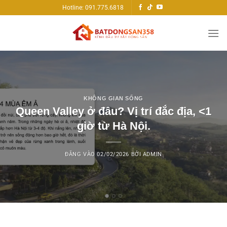
Bỏ
Hotline: 091.775.6818
qua
nội
dung
KHÔNG GIAN SỐNG
Queen Valley ở đâu? Vị trí đắc địa, <1
giờ từ Hà Nội.
ĐĂNG VÀO
02/02/2026
BỞI
ADMIN