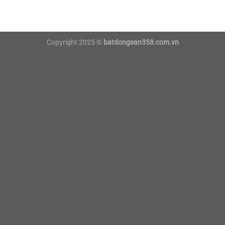
Copyright 2025 ©
batdongsan358.com.vn