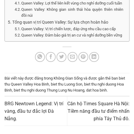
Queen Valley: Lợi thế liên kết vùng cho nghỉ dưỡng cuối tuần
Queen Valley: Không gian sinh thái hòa quyện thiên nhiên
đồi núi
Tổng quan vị trí Queen Valley: Sự lựa chọn hoàn hảo
Queen Valley: Vị trí chiến lược, đáp ứng nhu cầu cao cấp
Queen Valley: Đảm bảo giá trị an cư và nghỉ dưỡng bền vững
Bài viết này được đăng trong
Không Gian Sống
và được gắn thẻ
ban biet
thu Queen Valley Hoa Binh
,
biet thu Luong Son
,
biet thu nghi duong Hoa
Binh
,
biet thu nghi duong Thung Lung Nu Hoang
,
dat hoa binh
.
BRG Newtown Legend: Vị trí
Căn hộ Times Square Hà Nội:
vàng, đầu tư đắc lợi Đà
Tiềm năng đầu tư điểm nhấn
Nẵng.
phía Tây Thủ đô.