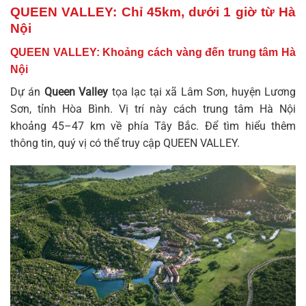
QUEEN VALLEY: Chỉ 45km, dưới 1 giờ từ Hà
Nội
QUEEN VALLEY: Khoảng cách vàng đến trung tâm Hà
Nội
Dự án
Queen Valley
tọa lạc tại xã Lâm Sơn, huyện Lương
Sơn, tỉnh Hòa Bình. Vị trí này cách trung tâm Hà Nội
khoảng 45–47 km về phía Tây Bắc. Để tìm hiểu thêm
thông tin, quý vị có thể truy cập
QUEEN VALLEY
.