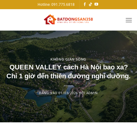
Bỏ
Hotline: 091.775.6818
qua
nội
dung
KHÔNG GIAN SỐNG
QUEEN VALLEY cách Hà Nội bao xa?
Chỉ 1 giờ đến thiên đường nghỉ dưỡng.
ĐĂNG VÀO
01/03/2026
BỞI
ADMIN