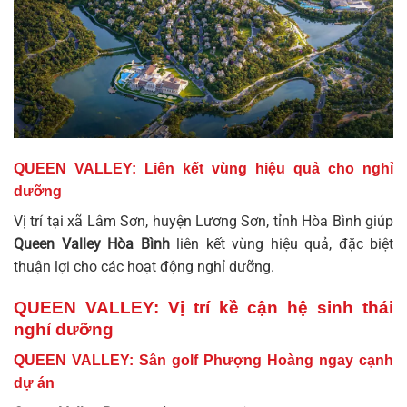
QUEEN VALLEY: Liên kết vùng hiệu quả cho nghỉ
dưỡng
Vị trí tại xã Lâm Sơn, huyện Lương Sơn, tỉnh Hòa Bình giúp
Queen Valley Hòa Bình
liên kết vùng hiệu quả, đặc biệt
thuận lợi cho các hoạt động nghỉ dưỡng.
QUEEN VALLEY: Vị trí kề cận hệ sinh thái
nghỉ dưỡng
QUEEN VALLEY: Sân golf Phượng Hoàng ngay cạnh
dự án