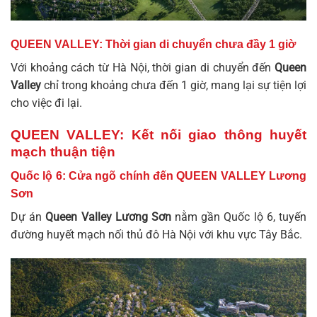
QUEEN VALLEY: Thời gian di chuyển chưa đầy 1 giờ
Với khoảng cách từ Hà Nội, thời gian di chuyển đến
Queen
Valley
chỉ trong khoảng chưa đến 1 giờ, mang lại sự tiện lợi
cho việc đi lại.
QUEEN VALLEY: Kết nối giao thông huyết
mạch thuận tiện
Quốc lộ 6: Cửa ngõ chính đến QUEEN VALLEY Lương
Sơn
Dự án
Queen Valley Lương Sơn
nằm gần Quốc lộ 6, tuyến
đường huyết mạch nối thủ đô Hà Nội với khu vực Tây Bắc.