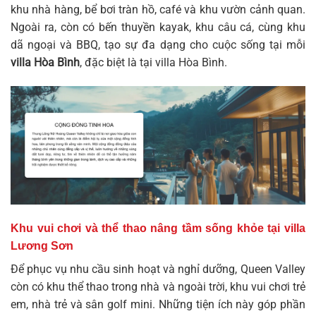
khu nhà hàng, bể bơi tràn hồ, café và khu vườn cảnh quan.
Ngoài ra, còn có bến thuyền kayak, khu câu cá, cùng khu
dã ngoại và BBQ, tạo sự đa dạng cho cuộc sống tại mỗi
villa Hòa Bình
, đặc biệt là tại
villa Hòa Bình
.
Khu vui chơi và thể thao nâng tầm sống khỏe tại villa
Lương Sơn
Để phục vụ nhu cầu sinh hoạt và nghỉ dưỡng, Queen Valley
còn có khu thể thao trong nhà và ngoài trời, khu vui chơi trẻ
em, nhà trẻ và sân golf mini. Những tiện ích này góp phần