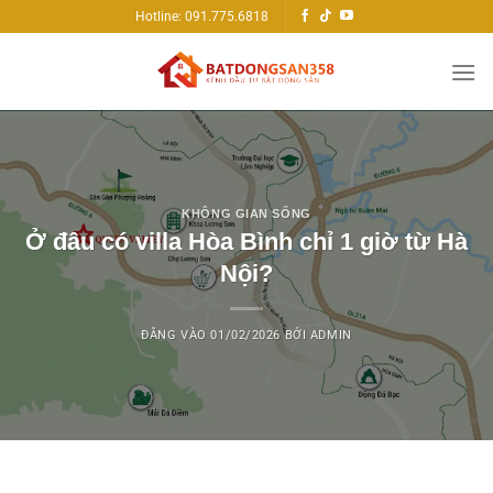
Bỏ
Hotline: 091.775.6818
qua
nội
dung
KHÔNG GIAN SỐNG
Ở đâu có villa Hòa Bình chỉ 1 giờ từ Hà
Nội?
ĐĂNG VÀO
01/02/2026
BỞI
ADMIN