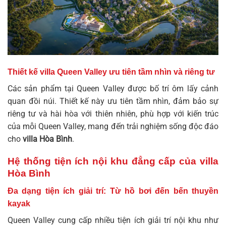
Thiết kế villa Queen Valley ưu tiên tầm nhìn và riêng tư
Các sản phẩm tại Queen Valley được bố trí ôm lấy cảnh
quan đồi núi. Thiết kế này ưu tiên tầm nhìn, đảm bảo sự
riêng tư và hài hòa với thiên nhiên, phù hợp với kiến trúc
của mỗi
Queen Valley
, mang đến trải nghiệm sống độc đáo
cho
villa Hòa Bình
.
Hệ thống tiện ích nội khu đẳng cấp của villa
Hòa Bình
Đa dạng tiện ích giải trí: Từ hồ bơi đến bến thuyền
kayak
Queen Valley cung cấp nhiều tiện ích giải trí nội khu như