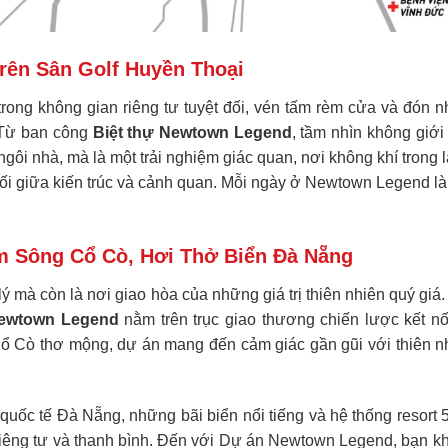
rên Sân Golf Huyền Thoại
rong không gian riêng tư tuyệt đối, vén tấm rèm cửa và đón nh
. Từ ban công
Biệt thự Newtown Legend
, tầm nhìn không giớ
gôi nhà, mà là một trải nghiệm giác quan, nơi không khí trong là
đối giữa kiến trúc và cảnh quan. Mỗi ngày ở Newtown Legend là
m Sông Cổ Cò, Hơi Thở Biển Đà Nẵng
a lý mà còn là nơi giao hòa của những giá trị thiên nhiên quý 
Newtown Legend
nằm trên trục giao thương chiến lược kết nố
ổ Cò thơ mộng, dự án mang đến cảm giác gần gũi với thiên nh
quốc tế Đà Nẵng, những bãi biển nổi tiếng và hệ thống resort 5
riêng tư và thanh bình. Đến với
Dự án Newtown Legend
, bạn k