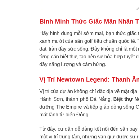
Bình Minh Thức Giấc Mãn Nhãn T
Hãy hình dung mỗi sớm mai, bạn thức giấc t
xanh mướt của sân golf tiêu chuẩn quốc tế
đạt, tràn đầy sức sống. Đây không chỉ là một n
từng căn biệt thự, tạo nên sự hòa hợp tuyệt 
đầy năng lượng và cảm hứng.
Vị Trí Newtown Legend: Thanh Â
Vị trí của dự án không chỉ đắc địa về mặt đị
Hành Sơn, thành phố Đà Nẵng,
Biệt thự 
dưỡng The Empire và tiếp giáp dòng sông C
mát lành từ biển Đông.
Từ đây, cư dân dễ dàng kết nối đến sân bay 
một vị trí trung tâm, nhưng vẫn giữ được sự 