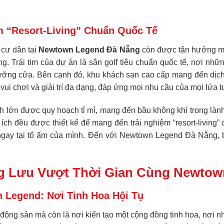
ệm “Resort-Living” Chuẩn Quốc Tế
 cư dân tại
Newtown Legend Đà Nẵng
còn được tận hưởng một 
. Trái tim của dự án là sân golf tiêu chuẩn quốc tế, nơi nhữn
ỡng cửa. Bên cạnh đó, khu khách sạn cao cấp mang đến dịch
ui chơi và giải trí đa dạng, đáp ứng mọi nhu cầu của mọi lứa tu
lớn được quy hoạch tỉ mỉ, mang đến bầu không khí trong lành v
 ích đều được thiết kế để mang đến trải nghiệm “resort-living”
ngay tại tổ ấm của mình. Đến với
Newtown Legend Đà Nẵng
,
 Lưu Vượt Thời Gian Cùng Newtow
Legend: Nơi Tinh Hoa Hội Tụ
ộng sản mà còn là nơi kiến tạo một cộng đồng tinh hoa, nơi n