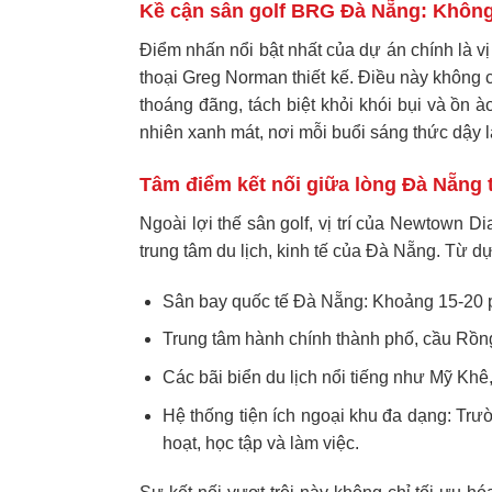
Kề cận sân golf BRG Đà Nẵng: Không
Điểm nhấn nổi bật nhất của dự án chính là v
thoại Greg Norman thiết kế. Điều này không 
thoáng đãng, tách biệt khỏi khói bụi và ồn à
nhiên xanh mát, nơi mỗi buổi sáng thức dậy là
Tâm điểm kết nối giữa lòng Đà Nẵng
Ngoài lợi thế sân golf, vị trí của Newtown 
trung tâm du lịch, kinh tế của Đà Nẵng. Từ d
Sân bay quốc tế Đà Nẵng: Khoảng 15-20 p
Trung tâm hành chính thành phố, cầu Rồng
Các bãi biển du lịch nổi tiếng như Mỹ Khê
Hệ thống tiện ích ngoại khu đa dạng: Trư
hoạt, học tập và làm việc.