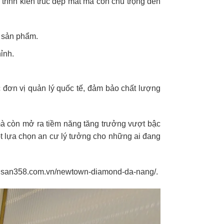
trình kiến trúc đẹp mắt mà còn chú trọng đến
i sản phẩm.
ỉnh.
 đơn vị quản lý quốc tế, đảm bảo chất lượng
i mà còn mở ra tiềm năng tăng trưởng vượt bậc
ột lựa chọn an cư lý tưởng cho những ai đang
ngsan358.com.vn/newtown-diamond-da-nang/
.