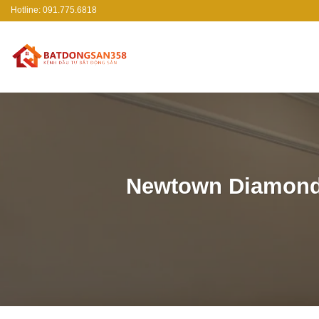
Bỏ
Hotline: 091.775.6818
qua
nội
dung
Newtown Diamond 