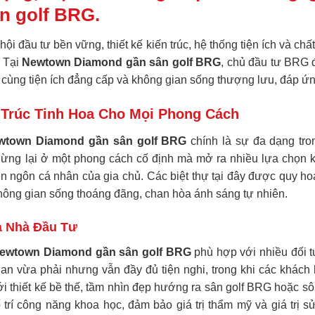
n golf BRG.
ội đầu tư bền vững, thiết kế kiến trúc, hệ thống tiện ích và c
. Tại
Newtown Diamond gần sân golf BRG
, chủ đầu tư BRG 
 cùng tiện ích đẳng cấp và không gian sống thượng lưu, đáp ứng
n Trúc Tinh Hoa Cho Mọi Phong Cách
wtown Diamond gần sân golf BRG
chính là sự đa dạng tron
ng lại ở một phong cách cố định mà mở ra nhiều lựa chọn kiến 
ên ngôn cá nhân của gia chủ. Các biệt thự tại đây được quy ho
ông gian sống thoáng đãng, chan hòa ánh sáng tự nhiên.
à Nhà Đầu Tư
ewtown Diamond gần sân golf BRG
phù hợp với nhiều đối t
ian vừa phải nhưng vẫn đầy đủ tiện nghi, trong khi các khách
ới thiết kế bề thế, tầm nhìn đẹp hướng ra sân golf BRG hoặc sô
ố trí công năng khoa học, đảm bảo giá trị thẩm mỹ và giá trị 