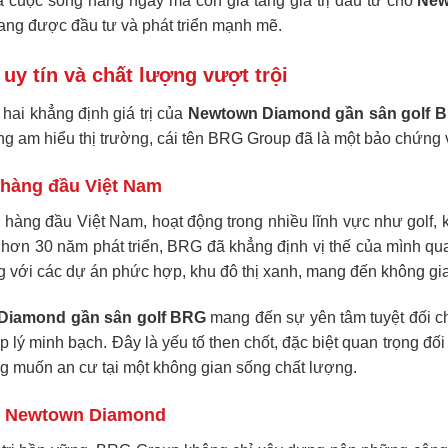
óa cuộc sống hàng ngày mà còn gia tăng giá trị đầu tư cho
New
ang được đầu tư và phát triển mạnh mẽ.
y tín và chất lượng vượt trội
 hai khẳng định giá trị của
Newtown Diamond gần sân golf 
 am hiểu thị trường, cái tên BRG Group đã là một bảo chứng v
hàng đầu Việt Nam
àng đầu Việt Nam, hoạt động trong nhiều lĩnh vực như golf, kh
m hơn 30 năm phát triển, BRG đã khẳng định vị thế của mình qu
ếng với các dự án phức hợp, khu đô thị xanh, mang đến không g
Diamond gần sân golf BRG
mang đến sự yên tâm tuyệt đối ch
p lý minh bạch. Đây là yếu tố then chốt, đặc biệt quan trọng đố
ng muốn an cư tại một không gian sống chất lượng.
cho Newtown Diamond