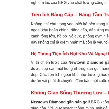
nghiêm túc của BRG vào chất lượng công trì
Tiện Ích Đẳng Cấp – Nâng Tầm T
Không chỉ chú trọng vào thiết kế bên trong t
ngoại khu hoàn chỉnh, đẳng cấp, đáp ứng mọ
xanh rộng lớn, hồ bơi vô cực, phòng gym hiện
này không chỉ là điểm nhấn mà còn là yếu tố 
Hệ Thống Tiện Ích Nội Khu Và Ngoại
Vị trí chiến lược của
Newtown Diamond gầ
được tiếp cận một trong những sân golf hàn
đẹp. Các tiện ích ngoại khu như trường học 
dự án vài phút di chuyển, đảm bảo một cuộc
Không Gian Sống Thượng Lưu – 
Newtown Diamond gần sân golf BRG
không
giao hòa. Với quy hoạch thông minh, mật độ