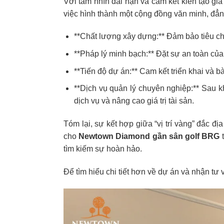
Với tầm nhìn dài hạn và cam kết kiến tạo gi
việc hình thành một cộng đồng văn minh, đẳng
**Chất lượng xây dựng:** Đảm bảo tiêu ch
**Pháp lý minh bạch:** Đặt sự an toàn của
**Tiến độ dự án:** Cam kết triển khai và b
**Dịch vụ quản lý chuyên nghiệp:** Sau 
dịch vụ và nâng cao giá trị tài sản.
Tóm lại, sự kết hợp giữa “vị trí vàng” đắc đ
cho
Newtown Diamond gần sân golf BRG
t
tìm kiếm sự hoàn hảo.
Để tìm hiểu chi tiết hơn về dự án và nhận tư