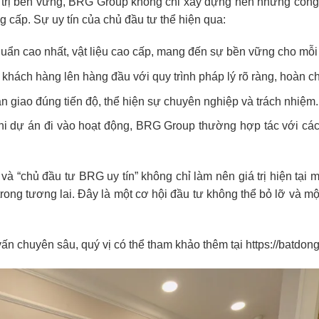
á trị bền vững, BRG Group không chỉ xây dựng nên những công 
 cấp. Sự uy tín của chủ đầu tư thể hiện qua:
uẩn cao nhất, vật liệu cao cấp, mang đến sự bền vững cho mỗ
 khách hàng lên hàng đầu với quy trình pháp lý rõ ràng, hoàn ch
àn giao đúng tiến độ, thể hiện sự chuyên nghiệp và trách nhiệm.
khi dự án đi vào hoạt động, BRG Group thường hợp tác với các
ịa và “chủ đầu tư BRG uy tín” không chỉ làm nên giá trị hiện tạ
rong tương lai. Đây là một cơ hội đầu tư không thể bỏ lỡ và m
 vấn chuyên sâu, quý vị có thể tham khảo thêm tại
https://batdo