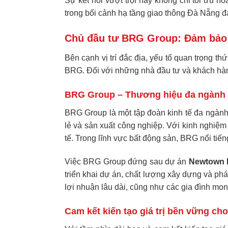
Sự kết nối vượt trội này không chỉ tối ưu h
trong bối cảnh hạ tầng giao thông Đà Nẵng đ
Chủ đầu tư BRG Group: Đảm bảo u
Bên cạnh vị trí đắc địa, yếu tố quan trọng thứ
BRG. Đối với những nhà đầu tư và khách hàng
BRG Group – Thương hiệu đa ngành 
BRG Group là một tập đoàn kinh tế đa ngành h
lẻ và sản xuất công nghiệp. Với kinh nghiệ
tế. Trong lĩnh vực bất động sản, BRG nổi ti
Việc BRG Group đứng sau dự án
Newtown 
triển khai dự án, chất lượng xây dựng và phá
lợi nhuận lâu dài, cũng như các gia đình mo
Cam kết kiến tạo giá trị bền vững 