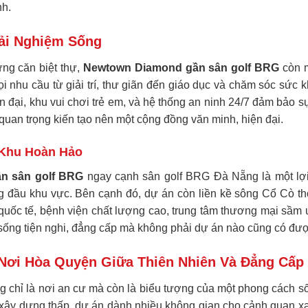
nh.
rải Nghiệm Sống
ừng căn biệt thự,
Newtown Diamond gần sân golf BRG
còn m
i nhu cầu từ giải trí, thư giãn đến giáo dục và chăm sóc sức 
 đại, khu vui chơi trẻ em, và hệ thống an ninh 24/7 đảm bảo sự 
quan trọng kiến tạo nên một cộng đồng văn minh, hiện đại.
 Khu Hoàn Hảo
n sân golf BRG
ngay cạnh sân golf BRG Đà Nẵng là một lợ
g đầu khu vực. Bên cạnh đó, dự án còn liền kề sông Cổ Cò th
quốc tế, bệnh viện chất lượng cao, trung tâm thương mại sầm uấ
 sống tiện nghi, đẳng cấp mà không phải dự án nào cũng có đư
Nơi Hòa Quyện Giữa Thiên Nhiên Và Đẳng Cấp
 chỉ là nơi an cư mà còn là biểu tượng của một phong cách số
 xây dựng thấp, dự án dành nhiều không gian cho cảnh quan 