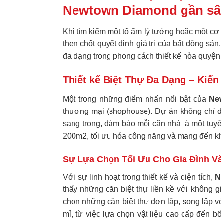
Newtown Diamond gần sâ
Khi tìm kiếm một tổ ấm lý tưởng hoặc một cơ h
then chốt quyết định giá trị của bất động sản
đa dạng trong phong cách thiết kế hòa quyện
Thiết kế Biệt Thự Đa Dạng – Kiế
Một trong những điểm nhấn nổi bật của
Ne
thương mại (shophouse). Dự án không chỉ dừ
sang trọng, đảm bảo mỗi căn nhà là một tuy
200m2, tối ưu hóa công năng và mang đến kh
Sự Lựa Chọn Tối Ưu Cho Gia Đình V
Với sự linh hoạt trong thiết kế và diện tích,
N
thấy những căn biệt thự liền kề với không g
chọn những căn biệt thự đơn lập, song lập v
mỉ, từ việc lựa chọn vật liệu cao cấp đến b