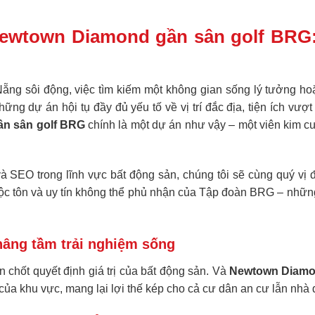
ewtown Diamond gần sân golf BRG: V
Nẵng sôi động, việc tìm kiếm một không gian sống lý tưởng hoặ
ng dự án hội tụ đầy đủ yếu tố về vị trí đắc địa, tiện ích vượt 
n sân golf BRG
chính là một dự án như vậy – một viên kim c
 và SEO trong lĩnh vực bất động sản, chúng tôi sẽ cùng quý vị
ng độc tôn và uy tín không thể phủ nhận của Tập đoàn BRG – nhữn
, nâng tầm trải nghiệm sống
hen chốt quyết định giá trị của bất động sản. Và
Newtown Diamo
i của khu vực, mang lại lợi thế kép cho cả cư dân an cư lẫn nhà 