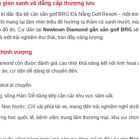
 gian xanh và đẳng cấp thượng lưu
ị trí đắc địa kề cận sân golf BRG Đà Nẵng Golf Resort – một tr
chỉ mang lại tầm nhìn triệu đô hướng ra thảm cỏ xanh mướt, mà 
o đô thị. Cư dân tại
Newtown Diamond gần sân golf BRG
sẽ
 một trải nghiệm thư thái, tràn đầy năng lượng.
 thịnh vượng
Diamond còn được đánh giá cao nhờ khả năng kết nối linh hoạt 
ự án, cư dân dễ dàng di chuyển đến:
hút di chuyển.
, sông Hàn: Dễ dàng tiếp cận các khu vực sầm uất.
, Non Nước: Chỉ vài phút lái xe, mang đến trải nghiệm nghỉ dưỡn
ờng học quốc tế, bệnh viện, trung tâm thương mại, khu vui chơ