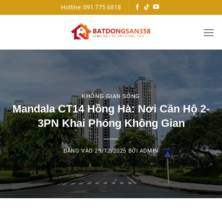
Bỏ
Hotline: 091.775.6818
qua
nội
dung
KHÔNG GIAN SỐNG
Mandala CT14 Hồng Hà: Nơi Căn Hộ 2-
3PN Khai Phóng Không Gian
ĐĂNG VÀO
29/12/2025
BỞI
ADMIN