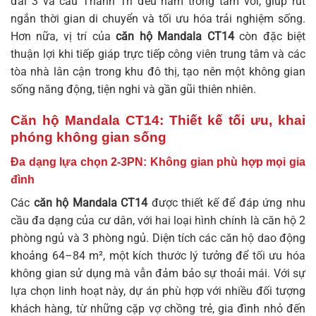
đai 3 và cầu Thanh Trì đều nằm trong tầm với, giúp rút
ngắn thời gian di chuyển và tối ưu hóa trải nghiệm sống.
Hơn nữa, vị trí của
căn hộ Mandala CT14
còn đặc biệt
thuận lợi khi tiếp giáp trực tiếp công viên trung tâm và các
tòa nhà lân cận trong khu đô thị, tạo nên một không gian
sống năng động, tiện nghi và gần gũi thiên nhiên.
Căn hộ Mandala CT14: Thiết kế tối ưu, khai
phóng không gian sống
Đa dạng lựa chọn 2-3PN: Không gian phù hợp mọi gia
đình
Các
căn hộ Mandala CT14
được thiết kế để đáp ứng nhu
cầu đa dạng của cư dân, với hai loại hình chính là căn hộ 2
phòng ngủ và 3 phòng ngủ. Diện tích các căn hộ dao động
khoảng 64–84 m², một kích thước lý tưởng để tối ưu hóa
không gian sử dụng mà vẫn đảm bảo sự thoải mái. Với sự
lựa chọn linh hoạt này, dự án phù hợp với nhiều đối tượng
khách hàng, từ những cặp vợ chồng trẻ, gia đình nhỏ đến