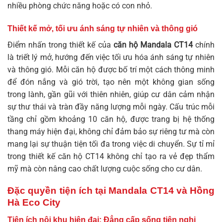
nhiều phòng chức năng hoặc có con nhỏ.
Thiết kế mở, tối ưu ánh sáng tự nhiên và thông gió
Điểm nhấn trong thiết kế của
căn hộ Mandala CT14
chính
là triết lý mở, hướng đến việc tối ưu hóa ánh sáng tự nhiên
và thông gió. Mỗi căn hộ được bố trí một cách thông minh
để đón nắng và gió trời, tạo nên một không gian sống
trong lành, gần gũi với thiên nhiên, giúp cư dân cảm nhận
sự thư thái và tràn đầy năng lượng mỗi ngày. Cấu trúc mỗi
tầng chỉ gồm khoảng 10 căn hộ, được trang bị hệ thống
thang máy hiện đại, không chỉ đảm bảo sự riêng tư mà còn
mang lại sự thuận tiện tối đa trong việc di chuyển. Sự tỉ mỉ
trong
thiết kế căn hộ CT14
không chỉ tạo ra vẻ đẹp thẩm
mỹ mà còn nâng cao chất lượng cuộc sống cho cư dân.
Đặc quyền tiện ích tại Mandala CT14 và Hồng
Hà Eco City
Tiện ích nội khu hiện đại: Đẳng cấp sống tiện nghi