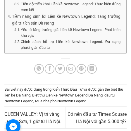
Tiến độ triển khai Liền kề Newtown Legend: Thực hiện đúng
cam kết
Tiềm năng sinh lời Liền kề Newtown Legend: Tăng trưởng
giá trị tích sản Đà Nẵng
Yếu tố tăng trưởng giá Liền kề Newtown Legend: Phát triển
khu vực
Chính sách hỗ trợ Liền kề Newtown Legend: Đa dạng
phương án đầu tư
Bài viết này được đăng trong
Kiến Thức Đầu Tư
và được gắn thẻ
biet thu
lien ke Da Nang
,
Biet thu Lien ke Newtown Legend Da Nang
,
dau tu
Newtown Legend
,
Mua nha pho Newtown Legend
.
QUEEN VALLEY: Vị trí vàng
Có nên đầu tư Times Square
Lương Sơn, 1 giờ từ Hà Nội.
Hà Nội với gần 5.000 tỷ?