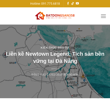
Bỏ
Hotline: 091.775.6818
qua
nội
dung
KIẾN THỨC ĐẦU TƯ
Liền kề Newtown Legend: Tích sản bền
vững tại Đà Nẵng
ĐĂNG VÀO
21/02/2026
BỞI
ADMIN