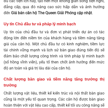
đủ các tiện ích này, tạo nên một không gian sống tiện nghi,
đẳng cấp, qua đó nâng cao sức hấp dẫn và ảnh hưởng
đến
Giá bán căn hộ The Queen Giải Phóng cập nhật
.
Uy tín Chủ đầu tư và pháp lý minh bạch
Uy tín của chủ đầu tư và đơn vị phát triển dự án có tác
động lớn đến niềm tin của khách hàng và tiềm năng tăng
giá của căn hộ. Một chủ đầu tư có kinh nghiệm, tiềm lực
tài chính vững mạnh và lịch sử bàn giao đúng tiến độ sẽ
đảm bảo chất lượng công trình và tính pháp lý minh bạch
(sổ hồng vĩnh viễn), yếu tố then chốt ảnh hưởng đến mức
độ an toàn và giá trị lâu dài của căn hộ.
Chất lượng bàn giao và tiềm năng tăng trưởng thị
trường
Chất lượng vật liệu, thiết kế kiến trúc và nội thất bàn giao
cũng là một yếu tố quan trọng. Các căn hộ được bàn giao
hoàn thiện với vật liệu cao cấp, thiết kế tối ưu công năng sẽ