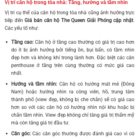
Vị trí căn hộ trong tòa nhà: Tầng, hướng và tầm nhìn
Vị trí cụ thể của căn hộ trong tòa nhà cũng ảnh hưởng trực
tiếp đến
Giá bán căn hộ The Queen Giải Phóng cập nhật
.
Các yếu tố như:
Tầng cao:
Căn hộ ở tầng cao thường có giá trị cao hơn
do ít bị ảnh hưởng bởi tiếng ồn, bụi bẩn, có tầm nhìn
đẹp hơn và không khí trong lành hơn. Đặc biệt các căn
penthouse ở tầng trên cùng thường có mức giá cao
nhất.
Hướng và tầm nhìn:
Căn hộ có hướng mát mẻ (Đông
Nam) hoặc hướng nhìn ra công viên, hồ, trung tâm
thành phố (view đẹp, không bị che chắn) sẽ có giá cao
hơn so với các căn hộ có hướng nhìn nội khu hoặc bị
chắn tầm nhìn. View đẹp không chỉ tăng giá trị thẩm mỹ
mà còn tăng giá trị đầu tư.
Căn góc:
Các căn góc thường được đánh giá cao vì có