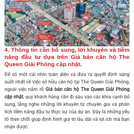
4. Thông tin cần bổ sung, lời khuyên và tiềm
năng đầu tư dựa trên Giá bán căn hộ The
Queen Giải Phóng cập nhật.
Để có một cái nhìn toàn diện và đưa ra quyết định sáng
suốt nhất về việc sở hữu căn hộ tại The Queen Giải Phóng,
ngoài việc nắm rõ
Giá bán căn hộ The Queen Giải Phóng
cập nhật
, quý khách hàng cần đi sâu vào các khía cạnh bổ
sung, lắng nghe những lời khuyên từ chuyên gia và phân
tích tiềm năng đầu tư thực sự của dự án. Đây là những yếu
tố then chốt giúp định hình giá trị lâu dài và lợi ích mà bạn
nhận được.