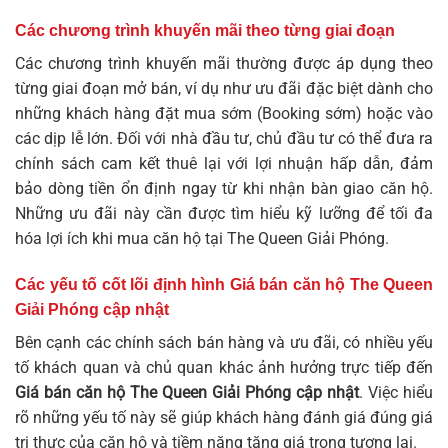
Các chương trình khuyến mãi theo từng giai đoạn
Các chương trình khuyến mãi thường được áp dụng theo
từng giai đoạn mở bán, ví dụ như ưu đãi đặc biệt dành cho
những khách hàng đặt mua sớm (Booking sớm) hoặc vào
các dịp lễ lớn. Đối với nhà đầu tư, chủ đầu tư có thể đưa ra
chính sách cam kết thuê lại với lợi nhuận hấp dẫn, đảm
bảo dòng tiền ổn định ngay từ khi nhận bàn giao căn hộ.
Những ưu đãi này cần được tìm hiểu kỹ lưỡng để tối đa
hóa lợi ích khi mua căn hộ tại The Queen Giải Phóng.
Các yếu tố cốt lõi định hình Giá bán căn hộ The Queen
Giải Phóng cập nhật
Bên cạnh các chính sách bán hàng và ưu đãi, có nhiều yếu
tố khách quan và chủ quan khác ảnh hưởng trực tiếp đến
Giá bán căn hộ The Queen Giải Phóng cập nhật
. Việc hiểu
rõ những yếu tố này sẽ giúp khách hàng đánh giá đúng giá
trị thực của căn hộ và tiềm năng tăng giá trong tương lai.