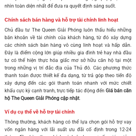
nhìn toàn diện nhất để đưa ra quyết định sáng suốt.
Chính sách bán hàng và hỗ trợ tài chính linh hoạt
Chủ đầu tư The Queen Giải Phóng luôn thấu hiểu những
băn khoăn về tài chính của khách hàng, từ đó xây dựng
các chính sách bán hàng vô cùng linh hoạt và hấp dẫn.
Đây là điểm cộng lớn giúp nhiều gia đình trẻ hay nhà đầu
tư có thể hiện thực hóa giấc mơ sở hữu căn hộ tại một
trong những vị trí đắc địa của Thủ đô. Các phương thức
thanh toán được thiết kế đa dạng, từ trả góp theo tiến độ
xây dựng đến các gói thanh toán nhanh với mức chiết
khấu cực kỳ cạnh tranh, trực tiếp tác động đến
Giá bán căn
hộ The Queen Giải Phóng cập nhật
.
Ví dụ cụ thể về hỗ trợ tài chính
Thông thường, khách hàng có thể lựa chọn gói hỗ trợ vay
vốn ngân hàng với lãi suất ưu đãi cố định trong 12-24