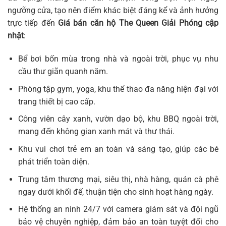
ngưỡng cửa, tạo nên điểm khác biệt đáng kể và ảnh hưởng
trực tiếp đến
Giá bán căn hộ The Queen Giải Phóng cập
nhật
:
Bể bơi bốn mùa trong nhà và ngoài trời, phục vụ nhu
cầu thư giãn quanh năm.
Phòng tập gym, yoga, khu thể thao đa năng hiện đại với
trang thiết bị cao cấp.
Công viên cây xanh, vườn dạo bộ, khu BBQ ngoài trời,
mang đến không gian xanh mát và thư thái.
Khu vui chơi trẻ em an toàn và sáng tạo, giúp các bé
phát triển toàn diện.
Trung tâm thương mại, siêu thị, nhà hàng, quán cà phê
ngay dưới khối đế, thuận tiện cho sinh hoạt hàng ngày.
Hệ thống an ninh 24/7 với camera giám sát và đội ngũ
bảo vệ chuyên nghiệp, đảm bảo an toàn tuyệt đối cho