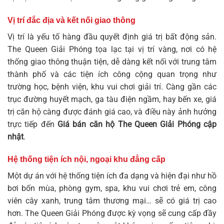
Vị trí đắc địa và kết nối giao thông
Vị trí là yếu tố hàng đầu quyết định giá trị bất động sản.
The Queen Giải Phóng tọa lạc tại vị trí vàng, nơi có hệ
thống giao thông thuận tiện, dễ dàng kết nối với trung tâm
thành phố và các tiện ích công cộng quan trọng như
trường học, bệnh viện, khu vui chơi giải trí. Càng gần các
trục đường huyết mạch, ga tàu điện ngầm, hay bến xe, giá
trị căn hộ càng được đánh giá cao, và điều này ảnh hưởng
trực tiếp đến
Giá bán căn hộ The Queen Giải Phóng cập
nhật
.
Hệ thống tiện ích nội, ngoại khu đẳng cấp
Một dự án với hệ thống tiện ích đa dạng và hiện đại như hồ
bơi bốn mùa, phòng gym, spa, khu vui chơi trẻ em, công
viên cây xanh, trung tâm thương mại… sẽ có giá trị cao
hơn. The Queen Giải Phóng được kỳ vọng sẽ cung cấp đầy