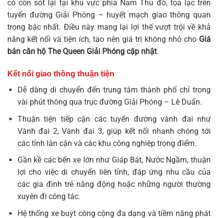
có còn sót lại tại khu vực phía Nam Thủ đô, tọa lạc trên
tuyến đường Giải Phóng – huyết mạch giao thông quan
trọng bậc nhất. Điều này mang lại lợi thế vượt trội về khả
năng kết nối và tiện ích, tạo nên giá trị không nhỏ cho
Giá
bán căn hộ The Queen Giải Phóng cập nhật
.
Kết nối giao thông thuận tiện
Dễ dàng di chuyển đến trung tâm thành phố chỉ trong
vài phút thông qua trục đường Giải Phóng – Lê Duẩn.
Thuận tiện tiếp cận các tuyến đường vành đai như
Vành đai 2, Vành đai 3, giúp kết nối nhanh chóng tới
các tỉnh lân cận và các khu công nghiệp trọng điểm.
Gần kề các bến xe lớn như Giáp Bát, Nước Ngầm, thuận
lợi cho việc di chuyển liên tỉnh, đáp ứng nhu cầu của
các gia đình trẻ năng động hoặc những người thường
xuyên đi công tác.
Hệ thống xe buýt công cộng đa dạng và tiềm năng phát