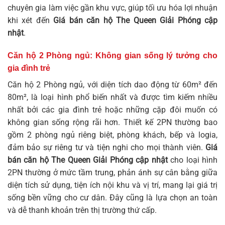
chuyên gia làm việc gần khu vực, giúp tối ưu hóa lợi nhuận
khi xét đến
Giá bán căn hộ The Queen Giải Phóng cập
nhật
.
Căn hộ 2 Phòng ngủ: Không gian sống lý tưởng cho
gia đình trẻ
Căn hộ 2 Phòng ngủ, với diện tích dao động từ 60m² đến
80m², là loại hình phổ biến nhất và được tìm kiếm nhiều
nhất bởi các gia đình trẻ hoặc những cặp đôi muốn có
không gian sống rộng rãi hơn. Thiết kế 2PN thường bao
gồm 2 phòng ngủ riêng biệt, phòng khách, bếp và logia,
đảm bảo sự riêng tư và tiện nghi cho mọi thành viên.
Giá
bán căn hộ The Queen Giải Phóng cập nhật
cho loại hình
2PN thường ở mức tầm trung, phản ánh sự cân bằng giữa
diện tích sử dụng, tiện ích nội khu và vị trí, mang lại giá trị
sống bền vững cho cư dân. Đây cũng là lựa chọn an toàn
và dễ thanh khoản trên thị trường thứ cấp.