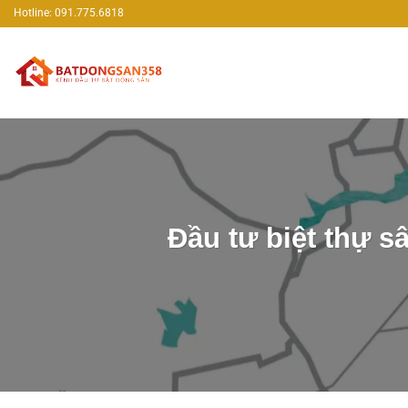
Bỏ
Hotline: 091.775.6818
qua
nội
dung
Đầu tư biệt thự s