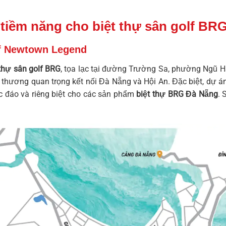
o tiềm năng cho biệt thự sân golf BR
olf Newtown Legend
 thự sân golf BRG
, tọa lạc tại đường Trường Sa, phường Ngũ H
ao thương quan trọng kết nối Đà Nẵng và Hội An. Đặc biệt, dự á
c đáo và riêng biệt cho các sản phẩm
biệt thự BRG Đà Nẵng
. 