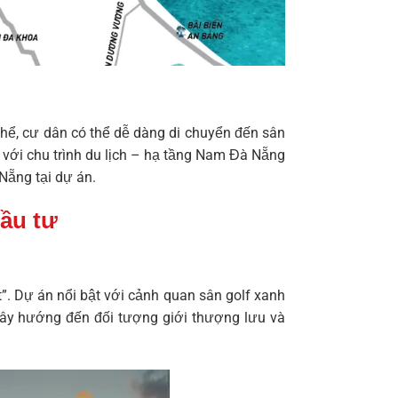
thể, cư dân có thể dễ dàng di chuyển đến sân
g với chu trình du lịch – hạ tầng Nam Đà Nẵng
à Nẵng
tại dự án.
đầu tư
”. Dự án nổi bật với cảnh quan sân golf xanh
đây hướng đến đối tượng giới thượng lưu và