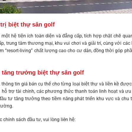
rị biệt thự sân golf
ột hệ tiện ích toàn diện và đẳng cấp, tích hợp chặt chẽ quan
ấp, trung tâm thương mại, khu vui chơi và giải trí, cùng với cá
ệm “resort-living” chất lượng cao cho cư dân, đồng thời góp p
tăng trưởng biệt thự sân golf
, thông tin giá bán cụ thể cho từng loại biệt thự và liền kề đượ
hỗ trợ tài chính, các phương thức thanh toán linh hoạt và ưu 
 đầu tư tăng trưởng theo tiềm năng phát triển khu vực và chu
trường.
c chính sách đầu tư, vui lòng liên hệ: