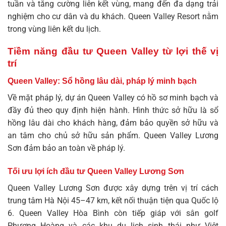
tuần và tăng cường liên kết vùng, mang đến đa dạng trải
nghiệm cho cư dân và du khách.
Queen Valley Resort
nằm
trong vùng liên kết du lịch.
Tiềm năng đầu tư Queen Valley từ lợi thế vị
trí
Queen Valley: Sổ hồng lâu dài, pháp lý minh bạch
Về mặt pháp lý, dự án Queen Valley có hồ sơ minh bạch và
đầy đủ theo quy định hiện hành. Hình thức sở hữu là sổ
hồng lâu dài cho khách hàng, đảm bảo quyền sở hữu và
an tâm cho chủ sở hữu sản phẩm.
Queen Valley Lương
Sơn
đảm bảo an toàn về pháp lý.
Tối ưu lợi ích đầu tư Queen Valley Lương Sơn
Queen Valley Lương Sơn được xây dựng trên vị trí cách
trung tâm Hà Nội 45–47 km, kết nối thuận tiện qua Quốc lộ
6.
Queen Valley Hòa Bình
còn tiếp giáp với sân golf
Phượng Hoàng và các khu du lịch sinh thái như Việt