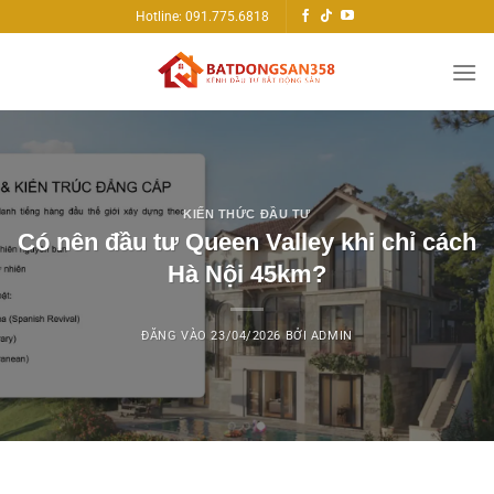
Bỏ
Hotline: 091.775.6818
qua
nội
dung
KIẾN THỨC ĐẦU TƯ
Có nên đầu tư Queen Valley khi chỉ cách
Hà Nội 45km?
ĐĂNG VÀO
23/04/2026
BỞI
ADMIN