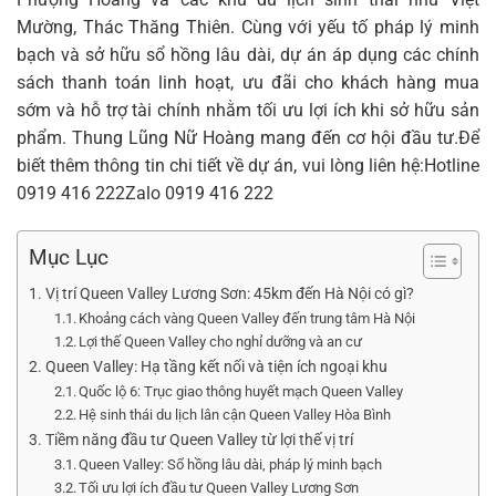
Mường, Thác Thăng Thiên. Cùng với yếu tố pháp lý minh
bạch và sở hữu sổ hồng lâu dài, dự án áp dụng các chính
sách thanh toán linh hoạt, ưu đãi cho khách hàng mua
sớm và hỗ trợ tài chính nhằm tối ưu lợi ích khi sở hữu sản
phẩm.
Thung Lũng Nữ Hoàng
mang đến cơ hội đầu tư.Để
biết thêm thông tin chi tiết về dự án, vui lòng liên hệ:Hotline
0919 416 222
Zalo
0919 416 222
Mục Lục
Vị trí Queen Valley Lương Sơn: 45km đến Hà Nội có gì?
Khoảng cách vàng Queen Valley đến trung tâm Hà Nội
Lợi thế Queen Valley cho nghỉ dưỡng và an cư
Queen Valley: Hạ tầng kết nối và tiện ích ngoại khu
Quốc lộ 6: Trục giao thông huyết mạch Queen Valley
Hệ sinh thái du lịch lân cận Queen Valley Hòa Bình
Tiềm năng đầu tư Queen Valley từ lợi thế vị trí
Queen Valley: Sổ hồng lâu dài, pháp lý minh bạch
Tối ưu lợi ích đầu tư Queen Valley Lương Sơn