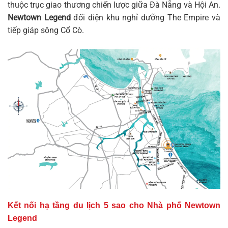
thuộc trục giao thương chiến lược giữa Đà Nẵng và Hội An.
Newtown Legend
đối diện khu nghỉ dưỡng The Empire và
tiếp giáp sông Cổ Cò.
Kết nối hạ tầng du lịch 5 sao cho Nhà phố Newtown
Legend