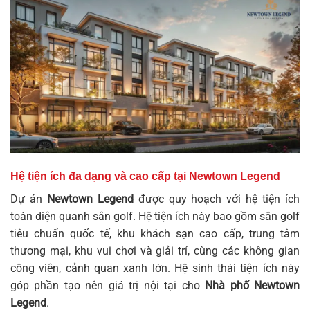
Hệ tiện ích đa dạng và cao cấp tại Newtown Legend
Dự án
Newtown Legend
được quy hoạch với hệ tiện ích
toàn diện quanh sân golf. Hệ tiện ích này bao gồm sân golf
tiêu chuẩn quốc tế, khu khách sạn cao cấp, trung tâm
thương mại, khu vui chơi và giải trí, cùng các không gian
công viên, cảnh quan xanh lớn. Hệ sinh thái tiện ích này
góp phần tạo nên giá trị nội tại cho
Nhà phố Newtown
Legend
.