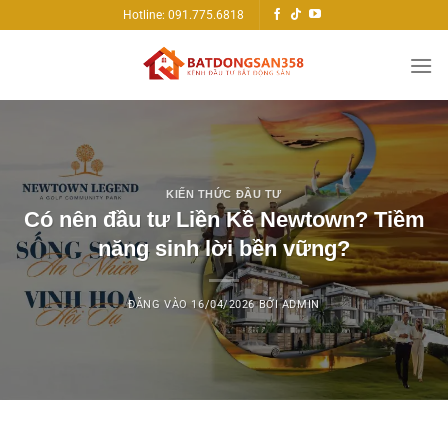
Bỏ
Hotline: 091.775.6818
qua
nội
dung
KIẾN THỨC ĐẦU TƯ
Có nên đầu tư Liền Kề Newtown? Tiềm
năng sinh lời bền vững?
ĐĂNG VÀO
16/04/2026
BỞI
ADMIN