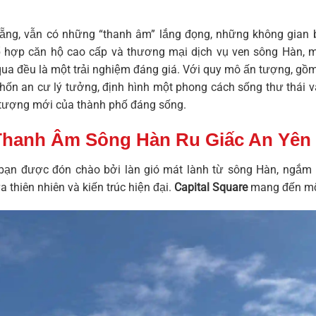
ẵng, vẫn có những “thanh âm” lắng đọng, những không gian 
ổ hợp căn hộ cao cấp và thương mại dịch vụ ven sông Hàn, 
 qua đều là một trải nghiệm đáng giá. Với quy mô ấn tượng, gồ
 chốn an cư lý tưởng, định hình một phong cách sống thư thái 
 tượng mới của thành phố đáng sống.
 Thanh Âm Sông Hàn Ru Giấc An Yên
bạn được đón chào bởi làn gió mát lành từ sông Hàn, ngắm nh
 thiên nhiên và kiến trúc hiện đại.
Capital Square
mang đến một