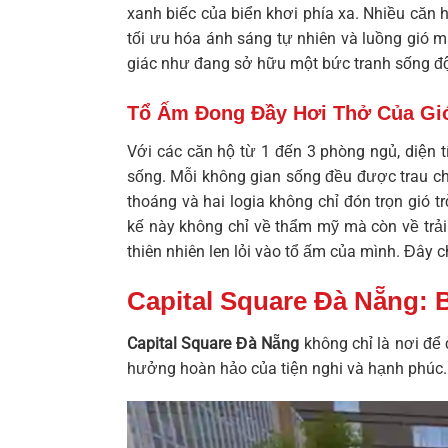
xanh biếc của biển khơi phía xa. Nhiều căn h
tối ưu hóa ánh sáng tự nhiên và luồng gió 
giác như đang sở hữu một bức tranh sống độ
Tổ Ấm Đong Đầy Hơi Thở Của Gi
Với các căn hộ từ 1 đến 3 phòng ngủ, diện 
sống. Mỗi không gian sống đều được trau chu
thoáng và hai logia không chỉ đón trọn gió 
kế này không chỉ về thẩm mỹ mà còn về trải
thiên nhiên len lỏi vào tổ ấm của mình. Đây 
Capital Square Đà Nẵng:
Capital Square Đà Nẵng
không chỉ là nơi để 
hưởng hoàn hảo của tiện nghi và hạnh phúc.