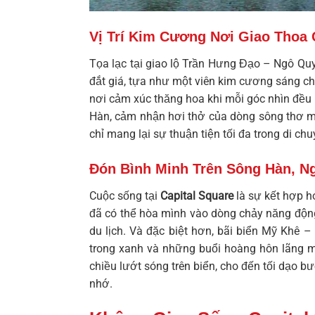
Vị Trí Kim Cương Nơi Giao Thoa
Tọa lạc tại giao lộ Trần Hưng Đạo – Ngô Q
đắt giá, tựa như một viên kim cương sáng c
nơi cảm xúc thăng hoa khi mỗi góc nhìn đều
Hàn, cảm nhận hơi thở của dòng sông thơ mộ
chỉ mang lại sự thuận tiện tối đa trong di ch
Đón Bình Minh Trên Sông Hàn, N
Cuộc sống tại
Capital Square
là sự kết hợp h
đã có thể hòa mình vào dòng chảy năng độn
du lịch. Và đặc biệt hơn, bãi biển Mỹ Khê 
trong xanh và những buổi hoàng hôn lãng mạ
chiều lướt sóng trên biển, cho đến tối dạo 
nhớ.