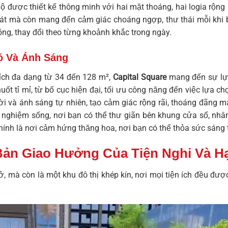
ộ được thiết kế thông minh với hai mặt thoáng, hai logia rộng
mát mà còn mang đến cảm giác choáng ngợp, thư thái mỗi khi 
ng, thay đổi theo từng khoảnh khắc trong ngày.
ó Và Ánh Sáng
tích đa dạng từ 34 đến 128 m²,
Capital Square
mang đến sự lựa
ốt tỉ mỉ, từ bố cục hiện đại, tối ưu công năng đến việc lựa ch
trời và ánh sáng tự nhiên, tạo cảm giác rộng rãi, thoáng đãng 
 nghiệm sống, nơi bạn có thể thư giãn bên khung cửa sổ, nhâ
chính là nơi cảm hứng thăng hoa, nơi bạn có thể thỏa sức sáng
 Bản Giao Hưởng Của Tiện Nghi Và 
ở, mà còn là một khu đô thị khép kín, nơi mọi tiện ích đều đượ