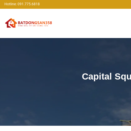
Bỏ
Hotline: 091.775.6818
qua
nội
dung
Capital Sq