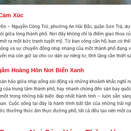
 Cảm Xúc
uyền – Nguyễn Công Trứ, phường An Hải Bắc, quận Sơn Trà, d
hói giữa lòng thành phố. Nơi đây không chỉ là điểm giao thoa 
 mở ra một bức tranh tuyệt mỹ. Từ ban công căn hộ, bạn có th
ng và sự chuyển động nhịp nhàng của một thành phố đang vươ
uyển mà còn giữ lại cho cư dân sự riêng tư, tĩnh lặng cần thiết
gắm Hoàng Hôn Nơi Biển Xanh
oàn hảo giữa nhịp sống sôi động và những khoảnh khắc nghỉ ngơi
g của trung tâm thành phố, hay nhanh chóng đến sân bay quố
– một trong những bãi biển đẹp nhất hành tinh – luôn sẵn sàn
n. Cuộc sống tại đây là hành trình bất tận của những trải n
bước thưởng thức ẩm thực đường phố, tất cả đều tạo nên một
cu