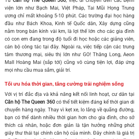
Từ
Căn hộ The Queen 360
, việc di chuyển đến các bệnh
viện lớn như Bạch Mai, Việt Pháp, Tai Mũi Họng Trung
ương chỉ mất khoảng 5-10 phút. Các trường đại học hàng
đầu như Bách Khoa, Kinh tế Quốc dân, Xây dựng cũng
nằm trong bán kính vài km, là lợi thế lớn cho các gia đình
có con em đang trong độ tuổi đi học hoặc các giảng viên,
cán bộ công tác tại đây. Ngoài ra, việc tiếp cận các trung
tâm thương mại, siêu thị lớn như GO! Thăng Long, Aeon
Mall Hoàng Mai (sắp tới) cũng vô cùng tiện lợi, đáp ứng
mọi nhu cầu mua sắm, giải trí.
Tối ưu hóa thời gian, tăng cường trải nghiệm sống
Với vị trí đắc địa và khả năng kết nối linh hoạt, cư dân tại
Căn hộ The Queen 360
có thể tiết kiệm đáng kể thời gian di
chuyển hàng ngày. Thay vì kẹt xe, lo lắng về quãng đường,
bạn có thể dành nhiều thời gian hơn cho gia đình, cho sở
thích cá nhân, hoặc đơn giản là tận hưởng những phút
giây thư thái tại chính căn hộ của mình. Đây chính là giá trị