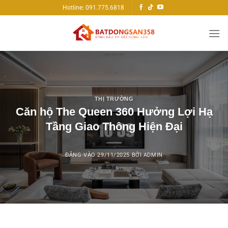
Bỏ
Hotline: 091.775.6818
qua
nội
dung
THỊ TRƯỜNG
Căn hộ The Queen 360 Hưởng Lợi Hạ
Tầng Giao Thông Hiện Đại
ĐĂNG VÀO
29/11/2025
BỞI
ADMIN