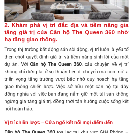
2. Khám phá vị trí đắc địa và tiềm năng gia
tăng giá trị của Căn hộ The Queen 360 nhờ
hạ tầng giao thông.
Trong thị trường bất động sản sôi động, vị trí luôn là yếu tố
then chốt quyết định giá trị và tiềm năng sinh lời của một
dự án. Với
Căn hộ The Queen 360
, câu chuyện về vị trí
không chỉ dừng lại ở sự thuận tiện di chuyển mà còn mở ra
triển vọng tăng trưởng vượt bậc nhờ quy hoạch hạ tầng
giao thông chiến lược. Việc sở hữu một căn hộ tại đây
đồng nghĩa với việc bạn đang nắm giữ một tài sản không
ngừng gia tăng giá trị, đồng thời tận hưởng cuộc sống kết
nối hoàn hảo.
Vị trí chiến lược – Cửa ngõ kết nối mọi điểm đến
Căn hộ The Queen 360
tọa lạc tại khu vực Giải Phóng –