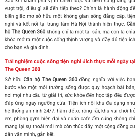
Sau khi khám phá vị trí chiến lược và tiềm năng tăng giá
vượt trội, điều gì sẽ đến tiếp theo? Chính là hành động để
biến giấc mơ sở hữu một không gian sống đẳng cấp, tiện
nghi và kết nối tại trung tâm Hà Nội thành hiện thực.
Căn
hộ The Queen 360
không chỉ là một tài sản, mà còn là chìa
khóa mở ra một cuộc sống thịnh vượng và đầy đủ tiện ích
cho bạn và gia đình.
Trải nghiệm cuộc sống tiện nghi đích thực mỗi ngày tại
The Queen 360
Sở hữu
Căn hộ The Queen 360
đồng nghĩa với việc bạn
bước vào một môi trường sống được quy hoạch bài bản,
nơi mọi nhu cầu từ giải trí, sức khỏe đến học tập đều được
đáp ứng ngay ngưỡng cửa. Tiện ích nội khu đa dạng như
hệ thống an ninh 24/7, hầm để xe rộng rãi, khu vui chơi trẻ
em, phòng gym hiện đại và quán cafe ấm cúng không chỉ
mang lại sự thoải mái mà còn thúc đẩy một cộng đồng cư
dân văn minh, gắn kết.