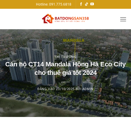
Bỏ
Hotline: 091.775.6818
qua
nội
dung
THỊ TRƯỜNG
Căn hộ CT14 Mandala Hồng Hà Eco City
cho thuê giá tốt 2024
ĐĂNG VÀO
23/10/2025
BỞI
ADMIN