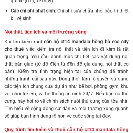
gửi xe (ô tô, xe máy).
Các chi phí phát sinh:
Chi phí sửa chữa nhỏ, bảo trì thiết
bị, vệ sinh.
Nội thất, tiện ích và môi trường sống
Khi tìm kiếm một
căn hộ ct14 mandala hồng hà eco city
cho thuê
, việc kiểm tra nội thất và tiện ích đi kèm là rất
quan trọng. Yêu cầu danh mục chi tiết các vật dụng nội
thất bàn giao (từ đồ điện tử đến đồ gia dụng, nội thất cơ
bản). Kiểm tra tình trạng hiện tại của chúng để tránh
những tranh cãi sau này. Đồng thời, làm rõ quyền sử dụng
các tiện ích chung của dự án như bể bơi, phòng gym, khu
vui chơi trẻ em, và hệ thống an ninh 24/7. Nếu bạn có thú
cưng, hãy hỏi rõ về chính sách nuôi thú cưng của tòa nhà.
Tìm hiểu về cộng đồng cư dân và môi trường xung quanh
sẽ giúp bạn hình dung rõ hơn về cuộc sống tại đây.
Quy trình tìm kiếm và thuê
căn hộ ct14 mandala hồng