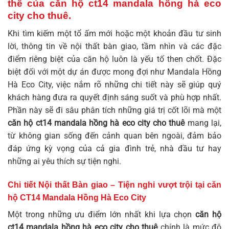
thể của
căn hộ ct14 mandala hồng hà eco
city cho thuê
.
Khi tìm kiếm một tổ ấm mới hoặc một khoản đầu tư sinh
lời, thông tin về nội thất bàn giao, tầm nhìn và các đặc
điểm riêng biệt của căn hộ luôn là yếu tố then chốt. Đặc
biệt đối với một dự án được mong đợi như Mandala Hồng
Hà Eco City, việc nắm rõ những chi tiết này sẽ giúp quý
khách hàng đưa ra quyết định sáng suốt và phù hợp nhất.
Phần này sẽ đi sâu phân tích những giá trị cốt lõi mà một
căn hộ ct14 mandala hồng hà eco city cho thuê
mang lại,
từ không gian sống đến cảnh quan bên ngoài, đảm bảo
đáp ứng kỳ vọng của cả gia đình trẻ, nhà đầu tư hay
những ai yêu thích sự tiện nghi.
Chi tiết Nội thất Bàn giao – Tiện nghi vượt trội tại căn
hộ CT14 Mandala Hồng Hà Eco City
Một trong những ưu điểm lớn nhất khi lựa chọn
căn hộ
ct14 mandala hồng hà eco city cho thuê
chính là mức độ