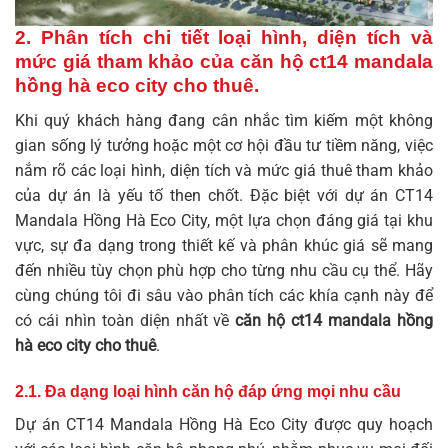
2. Phân tích chi tiết loại hình, diện tích và
mức giá tham khảo của
căn hộ ct14 mandala
hồng hà eco city cho thuê
.
Khi quý khách hàng đang cân nhắc tìm kiếm một không
gian sống lý tưởng hoặc một cơ hội đầu tư tiềm năng, việc
nắm rõ các loại hình, diện tích và mức giá thuê tham khảo
của dự án là yếu tố then chốt. Đặc biệt với dự án CT14
Mandala Hồng Hà Eco City, một lựa chọn đáng giá tại khu
vực, sự đa dạng trong thiết kế và phân khúc giá sẽ mang
đến nhiều tùy chọn phù hợp cho từng nhu cầu cụ thể. Hãy
cùng chúng tôi đi sâu vào phân tích các khía cạnh này để
có cái nhìn toàn diện nhất về
căn hộ ct14 mandala hồng
hà eco city cho thuê
.
2.1. Đa dạng loại hình căn hộ đáp ứng mọi nhu cầu
Dự án CT14 Mandala Hồng Hà Eco City được quy hoạch