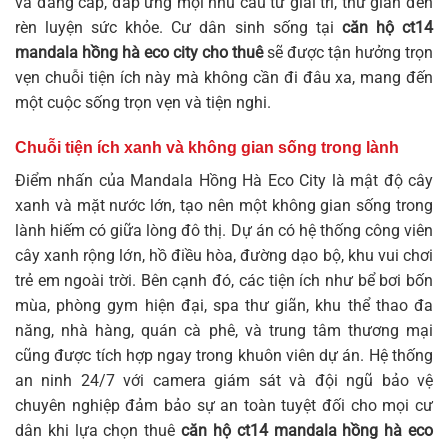
và đẳng cấp, đáp ứng mọi nhu cầu từ giải trí, thư giãn đến
rèn luyện sức khỏe. Cư dân sinh sống tại
căn hộ ct14
mandala hồng hà eco city cho thuê
sẽ được tận hưởng trọn
vẹn chuỗi tiện ích này mà không cần đi đâu xa, mang đến
một cuộc sống trọn vẹn và tiện nghi.
Chuỗi tiện ích xanh và không gian sống trong lành
Điểm nhấn của Mandala Hồng Hà Eco City là mật độ cây
xanh và mặt nước lớn, tạo nên một không gian sống trong
lành hiếm có giữa lòng đô thị. Dự án có hệ thống công viên
cây xanh rộng lớn, hồ điều hòa, đường dạo bộ, khu vui chơi
trẻ em ngoài trời. Bên cạnh đó, các tiện ích như bể bơi bốn
mùa, phòng gym hiện đại, spa thư giãn, khu thể thao đa
năng, nhà hàng, quán cà phê, và trung tâm thương mại
cũng được tích hợp ngay trong khuôn viên dự án. Hệ thống
an ninh 24/7 với camera giám sát và đội ngũ bảo vệ
chuyên nghiệp đảm bảo sự an toàn tuyệt đối cho mọi cư
dân khi lựa chọn thuê
căn hộ ct14 mandala hồng hà eco