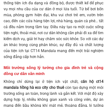
thống tiện ích đa dạng và đồng bộ, được thiết kế để phục
vụ mọi nhu cầu của cư dân ở mọi lứa tuổi. Từ bể bơi bốn
mùa, phòng gym hiện đại, khu vui chơi trẻ em, vườn trên
cao, đến các cửa hàng tiện lợi, nhà hàng, quán cà phê… tất
cả đều nằm trong tầm tay. Điều này tạo ra một cuộc sống
tiện nghi, thoải mái, nơi cư dân không cần phải đi xa để tìm
kiếm dịch vụ, giải trí hay chăm sóc sức khỏe. So với các dự
án khác trong cùng phân khúc, sự đầy đủ và chất lượng
của tiện ích tại CT14 Mandala mang đến một trải nghiệm
sống đẳng cấp hơn hẳn.
Môi trường sống lý tưởng cho gia đình trẻ và cộng
đồng cư dân văn minh
Không chỉ dừng lại ở tiện ích vật chất,
căn hộ ct14
mandala hồng hà eco city cho thuê
còn tạo dựng một môi
trường sống an toàn, trong lành và gắn kết. Với mật độ xây
dựng hợp lý, nhiều không gian xanh và công viên, dự án
mang đến bầu không khí mát mẻ, thoáng đãng, lý tưởng