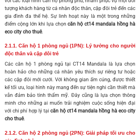
với các loại hình căn hộ phong phú, nhằm phục vụ mọi đối
tượng khách hàng từ cá nhân độc thân, cặp đôi trẻ đến các
gia đình đa thế hệ. Sự linh hoạt này là một trong những
điểm cộng lớn khi lựa chọn
căn hộ ct14 mandala hồng hà
eco city cho thuê
.
2.1.1. Căn hộ 1 phòng ngủ (1PN): Lý tưởng cho người
độc thân và cặp đôi trẻ
Các căn hộ 1 phòng ngủ tại CT14 Mandala là lựa chọn
hoàn hảo cho những cá nhân yêu thích sự riêng tư hoặc
các cặp đôi mới cưới. Với không gian ấm cúng, được thiết
kế tối ưu, loại hình này mang đến sự tiện nghi cần thiết mà
vẫn đảm bảo tính thẩm mỹ. Đây cũng là lựa chọn thông
minh cho những ai muốn trải nghiệm cuộc sống hiện đại
với chi phí hợp lý tại
căn hộ ct14 mandala hồng hà eco city
cho thuê
.
2.1.2. Căn hộ 2 phòng ngủ (2PN): Giải pháp tối ưu cho