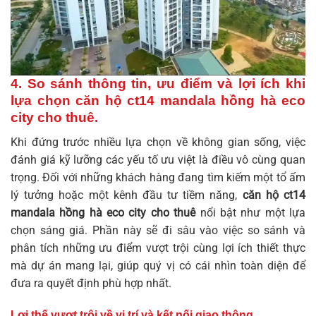
4. So sánh thông tin, ưu điểm và lợi ích khi
lựa chọn
căn hộ ct14 mandala hồng hà eco
city cho thuê
.
Khi đứng trước nhiều lựa chọn về không gian sống, việc
đánh giá kỹ lưỡng các yếu tố ưu việt là điều vô cùng quan
trọng. Đối với những khách hàng đang tìm kiếm một tổ ấm
lý tưởng hoặc một kênh đầu tư tiềm năng,
căn hộ ct14
mandala hồng hà eco city cho thuê
nổi bật như một lựa
chọn sáng giá. Phần này sẽ đi sâu vào việc so sánh và
phân tích những ưu điểm vượt trội cùng lợi ích thiết thực
mà dự án mang lại, giúp quý vị có cái nhìn toàn diện để
đưa ra quyết định phù hợp nhất.
Lợi thế vượt trội về vị trí và kết nối giao thông