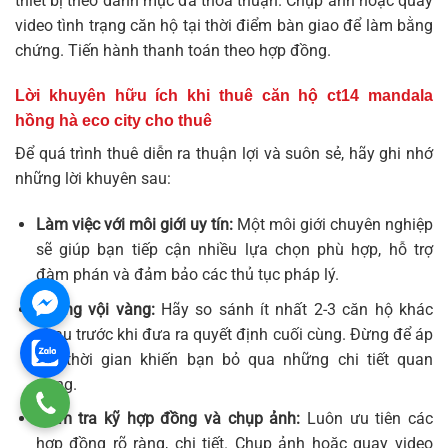
thiết bị theo danh mục đã thỏa thuận. Chụp ảnh hoặc quay
video tình trạng căn hộ tại thời điểm bàn giao để làm bằng
chứng. Tiến hành thanh toán theo hợp đồng.
Lời khuyên hữu ích khi thuê
căn hộ ct14 mandala
hồng hà eco city cho thuê
Để quá trình thuê diễn ra thuận lợi và suôn sẻ, hãy ghi nhớ
những lời khuyên sau:
Làm việc với môi giới uy tín:
Một môi giới chuyên nghiệp
sẽ giúp bạn tiếp cận nhiều lựa chọn phù hợp, hỗ trợ
đàm phán và đảm bảo các thủ tục pháp lý.
Không vội vàng:
Hãy so sánh ít nhất 2-3 căn hộ khác
nhau trước khi đưa ra quyết định cuối cùng. Đừng để áp
lực thời gian khiến bạn bỏ qua những chi tiết quan
trọng.
Kiểm tra kỹ hợp đồng và chụp ảnh:
Luôn ưu tiên các
hợp đồng rõ ràng, chi tiết. Chụp ảnh hoặc quay video