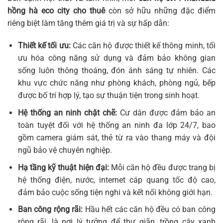
hồng hà eco city cho thuê
còn sở hữu những đặc điểm
riêng biệt làm tăng thêm giá trị và sự hấp dẫn:
Thiết kế tối ưu:
Các căn hộ được thiết kế thông minh, tối
ưu hóa công năng sử dụng và đảm bảo không gian
sống luôn thông thoáng, đón ánh sáng tự nhiên. Các
khu vực chức năng như phòng khách, phòng ngủ, bếp
được bố trí hợp lý, tạo sự thuận tiện trong sinh hoạt.
Hệ thống an ninh chặt chẽ:
Cư dân được đảm bảo an
toàn tuyệt đối với hệ thống an ninh đa lớp 24/7, bao
gồm camera giám sát, thẻ từ ra vào thang máy và đội
ngũ bảo vệ chuyên nghiệp.
Hạ tầng kỹ thuật hiện đại:
Mỗi căn hộ đều được trang bị
hệ thống điện, nước, internet cáp quang tốc độ cao,
đảm bảo cuộc sống tiện nghi và kết nối không giới hạn.
Ban công rộng rãi:
Hầu hết các căn hộ đều có ban công
rộng rãi, là nơi lý tưởng để thư giãn, trồng cây xanh