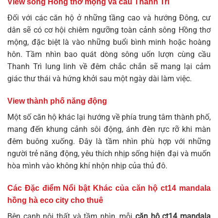
View sông Hồng thơ mộng và cầu Thanh Trì
Đối với các căn hộ ở những tầng cao và hướng Đông, cư
dân sẽ có cơ hội chiêm ngưỡng toàn cảnh sông Hồng thơ
mộng, đặc biệt là vào những buổi bình minh hoặc hoàng
hôn. Tầm nhìn bao quát dòng sông uốn lượn cùng cầu
Thanh Trì lung linh về đêm chắc chắn sẽ mang lại cảm
giác thư thái và hứng khởi sau một ngày dài làm việc.
View thành phố năng động
Một số căn hộ khác lại hướng về phía trung tâm thành phố,
mang đến khung cảnh sôi động, ánh đèn rực rỡ khi màn
đêm buông xuống. Đây là tầm nhìn phù hợp với những
người trẻ năng động, yêu thích nhịp sống hiện đại và muốn
hòa mình vào không khí nhộn nhịp của thủ đô.
Các Đặc điểm Nổi bật Khác của
căn hộ ct14 mandala
hồng hà eco city cho thuê
Bên cạnh nội thất và tầm nhìn, mỗi
căn hộ ct14 mandala