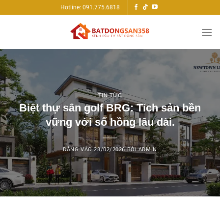
Bỏ
Hotline: 091.775.6818
qua
nội
dung
TIN TỨC
Biệt thự sân golf BRG: Tích sản bền
vững với sổ hồng lâu dài.
ĐĂNG VÀO
28/02/2026
BỞI
ADMIN