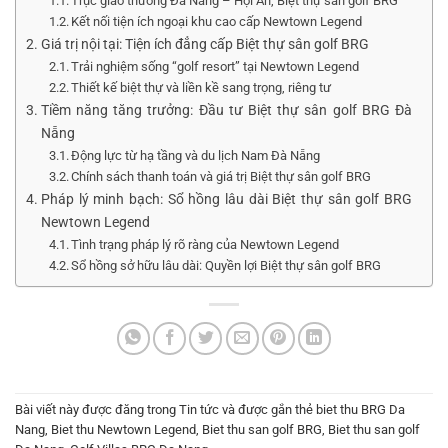
Trục giao thương Đà Nẵng – Hội An, Biệt thự sân golf BRG
Kết nối tiện ích ngoại khu cao cấp Newtown Legend
Giá trị nội tại: Tiện ích đẳng cấp Biệt thự sân golf BRG
Trải nghiệm sống “golf resort” tại Newtown Legend
Thiết kế biệt thự và liền kề sang trọng, riêng tư
Tiềm năng tăng trưởng: Đầu tư Biệt thự sân golf BRG Đà
Nẵng
Động lực từ hạ tầng và du lịch Nam Đà Nẵng
Chính sách thanh toán và giá trị Biệt thự sân golf BRG
Pháp lý minh bạch: Sổ hồng lâu dài Biệt thự sân golf BRG
Newtown Legend
Tình trạng pháp lý rõ ràng của Newtown Legend
Sổ hồng sở hữu lâu dài: Quyền lợi Biệt thự sân golf BRG
Bài viết này được đăng trong
Tin tức
và được gắn thẻ
biet thu BRG Da
Nang
,
Biet thu Newtown Legend
,
Biet thu san golf BRG
,
Biet thu san golf