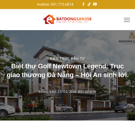
Bỏ
Hotline: 091.775.6818
qua
nội
dung
KIẾN THỨC ĐẦU TƯ
Biệt thự Golf Newtown Legend: Trục
giao thương Đà Nẵng – Hội An sinh lời.
ĐĂNG VÀO
23/02/2026
BỞI
ADMIN